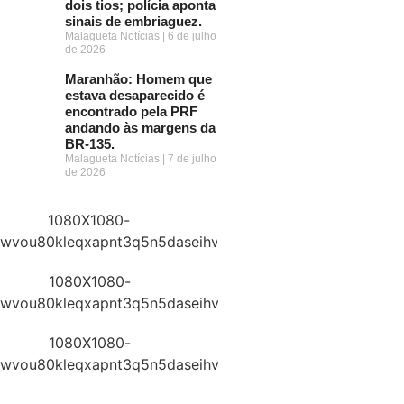
dois tios; polícia aponta
sinais de embriaguez.
Malagueta Notícias
6 de julho
de 2026
Maranhão: Homem que
estava desaparecido é
encontrado pela PRF
andando às margens da
BR-135.
Malagueta Notícias
7 de julho
de 2026