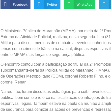
Facebook
Twitter
WhatsApp
O Ministério Público do Maranhão (MPMA), por meio da 2ª Prom
Externo da Atividade Policial, realizou, nesta segunda-feira (
Militar para discutir medidas de combate a eventos conhecido
temas como crimes de trânsito na capital, disputas esportivas 
entre o MPMA e as forças de segurança pública.
O encontro contou com a participação do titular da 2ª Promotor
subcomandante-geral da Polícia Militar do Maranhão (PMMA),
de Operações Metropolitano (COM), coronel Roberto Filho, e 
coronel Renan.
Na reunião, foram discutidas estratégias para coibir eventos 
pública, bem como o reforço na fiscalização de infrações de tr
esportivas ilegais. Também esteve na pauta da reunião a ampl
de segurança para otimizar as ações de prevenção e repressão a