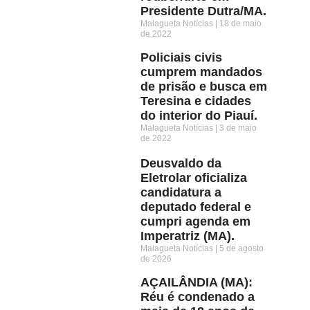
Presidente Dutra/MA.
Malagueta Notícias
18 de maio
de 2022
Policiais civis
cumprem mandados
de prisão e busca em
Teresina e cidades
do interior do Piauí.
Malagueta Notícias
3 de maio
de 2022
Deusvaldo da
Eletrolar oficializa
candidatura a
deputado federal e
cumpri agenda em
Imperatriz (MA).
Malagueta Notícias
5 de agosto
de 2026
AÇAILÂNDIA (MA):
Réu é condenado a