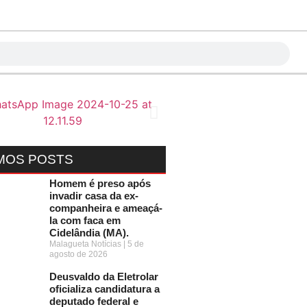
MOS POSTS
Homem é preso após
invadir casa da ex-
companheira e ameaçá-
la com faca em
Cidelândia (MA).
Malagueta Notícias
5 de
agosto de 2026
Deusvaldo da Eletrolar
oficializa candidatura a
deputado federal e