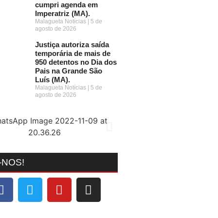
cumpri agenda em
Imperatriz (MA).
Malagueta Notícias
5 de
agosto de 2026
Justiça autoriza saída
temporária de mais de
950 detentos no Dia dos
Pais na Grande São
Luís (MA).
Malagueta Notícias
5 de
agosto de 2026
-NOS!