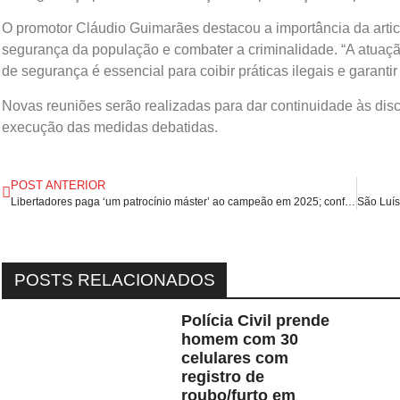
O promotor Cláudio Guimarães destacou a importância da articul
segurança da população e combater a criminalidade. “A atuação
de segurança é essencial para coibir práticas ilegais e garantir
Novas reuniões serão realizadas para dar continuidade às disc
execução das medidas debatidas.
POST ANTERIOR
Libertadores paga ‘um patrocínio máster’ ao campeão em 2025; confira premiações por fase.
POSTS RELACIONADOS
Polícia Civil prende
homem com 30
celulares com
registro de
roubo/furto em