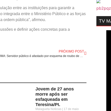
ação entre as instituições para garantir a
 integrada entre o Ministério Público e as forças
 a ordem pública”, afirmou.
TV 
ussões e definir ações concretas para a
PRÓXIMO POST
São Luís/MA: Servidor público é afastado por esquema de roubo de celulares dentro dos Correios.
Jovem de 27 anos
morre após ser
esfaqueada em
Teresina/PI.
Malagueta Notícias
17 de maio