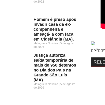
de 2022
Homem é preso após
invadir casa da ex-
companheira e
ameaçá-la com faca
em Cidelândia (MA).
Malagueta Notícias
5 de agosto
de 2026
Justiça autoriza
saída temporária de
REL
mais de 950 detentos
no Dia dos Pais na
Grande São Luís
(MA).
Malagueta Notícias
5 de agosto
de 2026