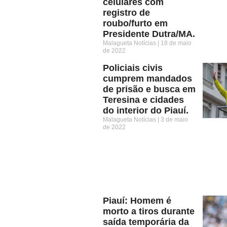
celulares com
registro de
roubo/furto em
Presidente Dutra/MA.
Malagueta Notícias
18 de maio
de 2022
Policiais civis
cumprem mandados
de prisão e busca em
Teresina e cidades
do interior do Piauí.
Malagueta Notícias
3 de maio
de 2022
Piauí: Homem é
morto a tiros durante
saída temporária da