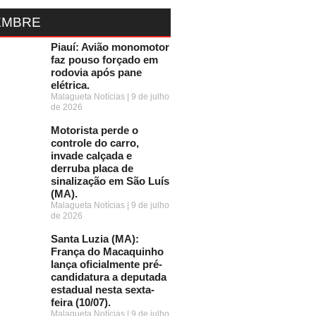
EMBRE
Piauí: Avião monomotor
faz pouso forçado em
rodovia após pane
elétrica.
Malagueta Notícias
9 de julho
de 2026
Motorista perde o
controle do carro,
invade calçada e
derruba placa de
sinalização em São Luís
(MA).
Malagueta Notícias
9 de julho
de 2026
Santa Luzia (MA):
França do Macaquinho
lança oficialmente pré-
candidatura a deputada
estadual nesta sexta-
feira (10/07).
Malagueta Notícias
9 de julho