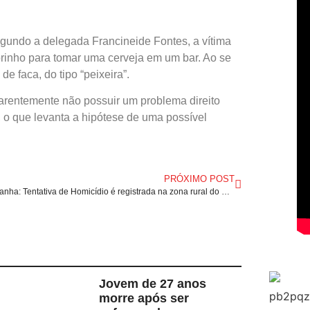
egundo a delegada Francineide Fontes, a vítima
brinho para tomar uma cerveja em um bar. Ao se
de faca, do tipo “peixeira”.
arentemente não possuir um problema direito
o, o que levanta a hipótese de uma possível
PRÓXIMO POST
Graça Aranha: Tentativa de Homicídio é registrada na zona rural do município; acusado é preso pela PM.
Jovem de 27 anos
morre após ser