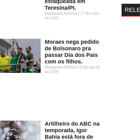
esfaqueada em
Teresina/PI.
REL
Malagueta Notícias
17 de maio
de 2022
Moraes nega pedido
de Bolsonaro pra
passar Dia dos Pais
com os filhos.
Malagueta Notícias
8 de agosto
de 2026
Artilheiro do ABC na
temporada, Igor
Bahia está fora de