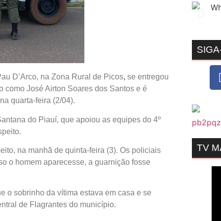
SIGA
Pau D’Arco, na Zona Rural de Picos
,
se entregou
icado como José Airton Soares dos Santos e é
na quarta-feira (2/04).
 Santana do Piauí, que apoiou as equipes do 4º
peito.
TV 
o, na manhã de quinta-feira (3). Os policiais
aso o homem aparecesse, a guarnição fosse
que o sobrinho da vítima estava em casa e se
entral de Flagrantes do município.