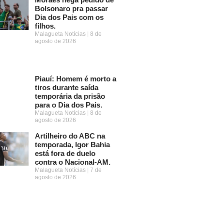
Bolsonaro pra passar
Dia dos Pais com os
filhos.
Malagueta Notícias
8 de
agosto de 2026
Piauí: Homem é morto a
tiros durante saída
temporária da prisão
para o Dia dos Pais.
Malagueta Notícias
8 de
agosto de 2026
Artilheiro do ABC na
temporada, Igor Bahia
está fora de duelo
contra o Nacional-AM.
Malagueta Notícias
7 de
agosto de 2026