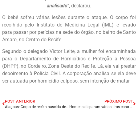
analisado”
, declarou.
O bebê sofreu várias lesões durante o ataque. O corpo foi
recolhido pelo Instituto de Medicina Legal (IML) e levado
para passar por perícias na sede do órgão, no bairro de Santo
Amaro, no Centro do Recife.
Segundo o delegado Victor Leite, a mulher foi encaminhada
para o Departamento de Homicídios e Proteção à Pessoa
(DHPP), no Cordeiro, Zona Oeste do Recife. Lá, ela vai prestar
depoimento à Polícia Civil. A corporação analisa se ela deve
ser autuada por homicídio culposo, sem intenção de matar.
POST ANTERIOR
PRÓXIMO POST
Alagoas: Corpo de recém-nascida desaparecida é encontrado no quintal da casa da família, diz polícia.
Homens disparam vários tiros contra grupo em calçada de residência no Ceará.