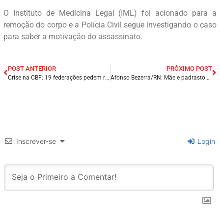
O Instituto de Medicina Legal (IML) foi acionado para a
remoção do corpo e a Polícia Civil segue investigando o caso
para saber a motivação do assassinato.
POST ANTERIOR
PRÓXIMO POST
Crise na CBF: 19 federações pedem renovação no futebol brasileiro.
Afonso Bezerra/RN: Mãe e padrasto são presos suspeitos de matar e enterrar criança de 2 anos; polícia procura corpo.
Inscrever-se
Login