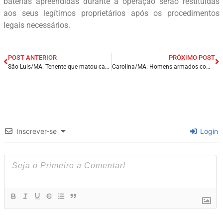
baterias apreendidas durante a operação serão restituídas
aos seus legítimos proprietários após os procedimentos
legais necessários.
POST ANTERIOR
PRÓXIMO POST
São Luís/MA: Tenente que matou capitão em quartel, tenta suicido cortando os pulsos dentro de cela.
Carolina/MA: Homens armados com fuzis, fazem reféns e explodem caixas eletrônicos do Bradesco.
Inscrever-se
Login