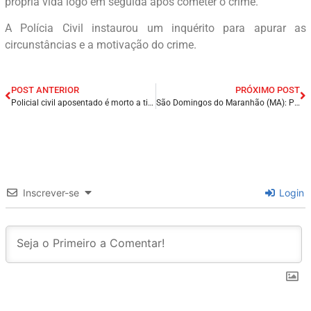
própria vida logo em seguida após cometer o crime.
A Polícia Civil instaurou um inquérito para apurar as
circunstâncias e a motivação do crime.
POST ANTERIOR
PRÓXIMO POST
Policial civil aposentado é morto a tiros dentro de sucata, em Fortaleza – CE.
São Domingos do Maranhão (MA): Prefeito Kléber Tratorzão entrega importantes obras no município.
Inscrever-se
Login