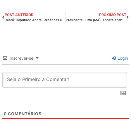
POST ANTERIOR
PRÓXIMO POST
Ceará: Deputado André Fernandes envia emenda para compra de armamento e quer premiar PM que ‘mais matar traficante’.
Presidente Dutra (MA): Aposta acerta a quina da Mega-Sena e fatura mais de R$ 43 mil.
Inscrever-se
Login
0
COMENTÁRIOS