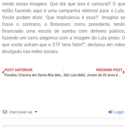
vendo essas imagens. Que dia que isso é carnaval? O que
estão fazendo aqui é uma campanha eleitoral para o Lula.
Vocês podem dizer: ‘Que implicância é essa?’. Imagina se
fosse o contrário, o Bolsonaro como presidente, tendo
financiado uma escola de samba com dinheiro público,
fazendo um carro alegórico com a imagem do Lula preso. O
que vocês acham que o STF teria feito?”, declarou em vídeo
divulgado nas redes sociais.
POST ANTERIOR
PRÓXIMO POST
Paraíba: Chacina em Santa Rita deixa três mortos e cinco feridos; PM prende suspeitos e apreende armas.
São Luís (MA): Jovem de 20 anos é morta a facadas pelo ex – namorado; Acusado morre ao pular do prédio.
Inscrever-se
Login