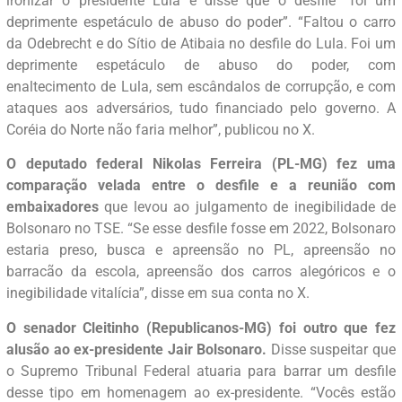
ironizar o presidente Lula e disse que o desfile “foi um
deprimente espetáculo de abuso do poder”. “Faltou o carro
da Odebrecht e do Sítio de Atibaia no desfile do Lula. Foi um
deprimente espetáculo de abuso do poder, com
enaltecimento de Lula, sem escândalos de corrupção, e com
ataques aos adversários, tudo financiado pelo governo. A
Coréia do Norte não faria melhor”, publicou no X.
O deputado federal Nikolas Ferreira (PL-MG) fez uma
comparação velada entre o desfile e a reunião com
embaixadores
que levou ao julgamento de inegibilidade de
Bolsonaro no TSE. “Se esse desfile fosse em 2022, Bolsonaro
estaria preso, busca e apreensão no PL, apreensão no
barracão da escola, apreensão dos carros alegóricos e o
inegibilidade vitalícia”, disse em sua conta no X.
O senador Cleitinho (Republicanos-MG) foi outro que fez
alusão ao ex-presidente Jair Bolsonaro.
Disse suspeitar que
o Supremo Tribunal Federal atuaria para barrar um desfile
desse tipo em homenagem ao ex-presidente. “Vocês estão