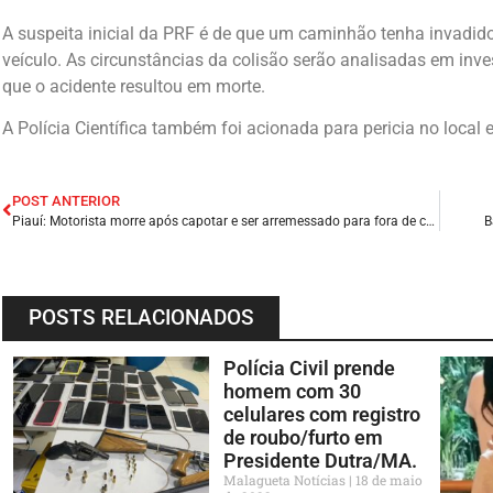
A suspeita inicial da PRF é de que um caminhão tenha invadido 
veículo. As circunstâncias da colisão serão analisadas em inves
que o acidente resultou em morte.
A Polícia Científica também foi acionada para pericia no local 
POST ANTERIOR
Piauí: Motorista morre após capotar e ser arremessado para fora de carro; dois passageiros feridos.
B
POSTS RELACIONADOS
Polícia Civil prende
homem com 30
celulares com registro
de roubo/furto em
Presidente Dutra/MA.
Malagueta Notícias
18 de maio