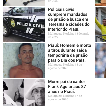
de 2022
Policiais civis
cumprem mandados
de prisão e busca em
Teresina e cidades do
interior do Piauí.
Malagueta Notícias
3 de maio
de 2022
Piauí: Homem é morto
a tiros durante saída
temporária da prisão
para o Dia dos Pais.
Malagueta Notícias
8 de
agosto de 2026
Morre pai do cantor
Frank Aguiar aos 87
anos no Piauí.
Malagueta Notícias
7 de
agosto de 2026