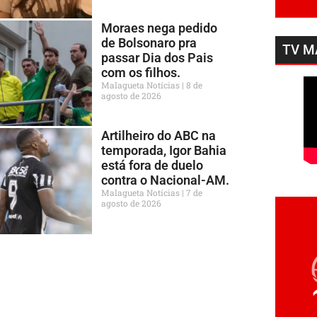
Moraes nega pedido
de Bolsonaro pra
TV M
passar Dia dos Pais
com os filhos.
Malagueta Notícias
8 de
agosto de 2026
Artilheiro do ABC na
temporada, Igor Bahia
está fora de duelo
contra o Nacional-AM.
Malagueta Notícias
7 de
agosto de 2026