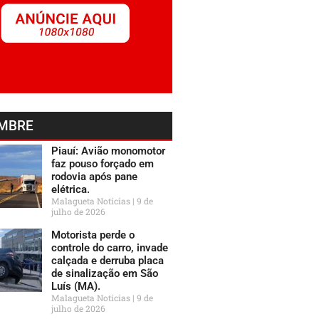
MBRE
Piauí: Avião monomotor
faz pouso forçado em
rodovia após pane
elétrica.
Malagueta Notícias
9 de
julho de 2026
Motorista perde o
controle do carro, invade
calçada e derruba placa
de sinalização em São
Luís (MA).
Malagueta Notícias
9 de
julho de 2026