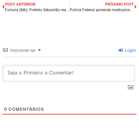
POST ANTERIOR
PRÓXIMO POST
Fortuna (MA): Prefeito Sebastião realiza tradicional entrega de peixe e reforça apoio às famílias carentes na Semana Santa.
Polícia Federal apreende medicamentos para emagrecimento em São Luís (MA).
Inscrever-se
Login
0
COMENTÁRIOS