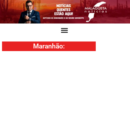
Maranhão
: