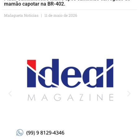
mamão capotar na BR-402.
Malagueta Notícias
11 de maio de 2026