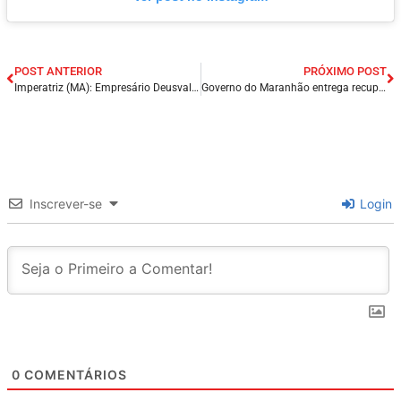
POST ANTERIOR
PRÓXIMO POST
Imperatriz (MA): Empresário Deusvaldo da Eletrolar participa de encontro político e fortalece pré-candidatura a deputado federal.
Governo do Maranhão entrega recuperação da MA-372 e destaca avanço na infraestrutura da região.
Inscrever-se
Login
0
COMENTÁRIOS