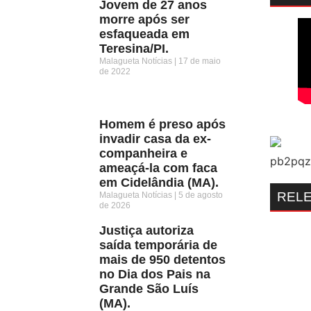
Jovem de 27 anos
morre após ser
esfaqueada em
Teresina/PI.
Malagueta Notícias
17 de maio
de 2022
Homem é preso após
invadir casa da ex-
companheira e
ameaçá-la com faca
em Cidelândia (MA).
REL
Malagueta Notícias
5 de agosto
de 2026
Justiça autoriza
saída temporária de
mais de 950 detentos
no Dia dos Pais na
Grande São Luís
(MA).