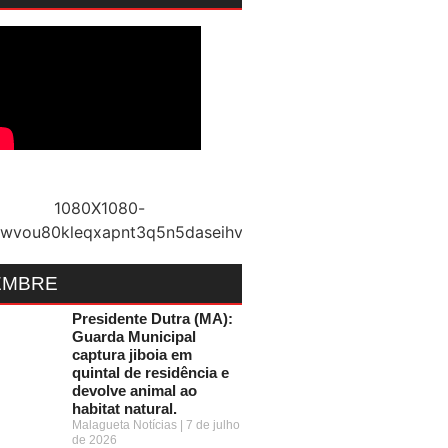
EMBRE
Presidente Dutra (MA):
Guarda Municipal
captura jiboia em
quintal de residência e
devolve animal ao
habitat natural.
Malagueta Notícias
7 de julho
de 2026