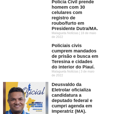
Polícia Civil prende
homem com 30
celulares com
registro de
roubo/furto em
Presidente Dutra/MA.
Malagueta Notícias
18 de maio
de 2022
Policiais civis
cumprem mandados
de prisão e busca em
Teresina e cidades
do interior do Piauí.
Malagueta Notícias
3 de maio
de 2022
Deusvaldo da
Eletrolar oficializa
candidatura a
deputado federal e
cumpri agenda em
Imperatriz (MA).