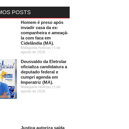
MOS POSTS
Homem é preso após
invadir casa da ex-
companheira e ameaçá-
la com faca em
Cidelândia (MA).
Malagueta Notícias
5 de
agosto de 2026
Deusvaldo da Eletrolar
oficializa candidatura a
deputado federal e
cumpri agenda em
Imperatriz (MA).
Malagueta Notícias
5 de
agosto de 2026
Justiça autoriza saída