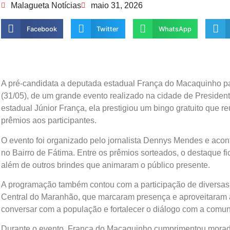
Malagueta Notícias
maio 31, 2026
Facebook
Twitter
WhatsApp
A pré-candidata a deputada estadual França do Macaquinho par
(31/05), de um grande evento realizado na cidade de Presiden
estadual Júnior França, ela prestigiou um bingo gratuito que r
prêmios aos participantes.
O evento foi organizado pelo jornalista Dennys Mendes e acont
no Bairro de Fátima. Entre os prêmios sorteados, o destaque 
além de outros brindes que animaram o público presente.
A programação também contou com a participação de diversas l
Central do Maranhão, que marcaram presença e aproveitaram a
conversar com a população e fortalecer o diálogo com a comu
Durante o evento, França do Macaquinho cumprimentou morado