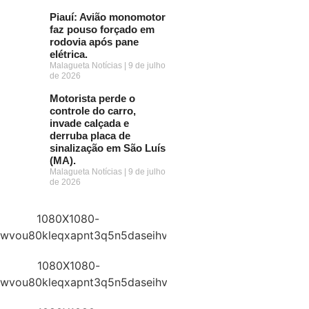
Piauí: Avião monomotor
faz pouso forçado em
rodovia após pane
elétrica.
Malagueta Notícias
9 de julho
de 2026
Motorista perde o
controle do carro,
invade calçada e
derruba placa de
sinalização em São Luís
(MA).
Malagueta Notícias
9 de julho
de 2026