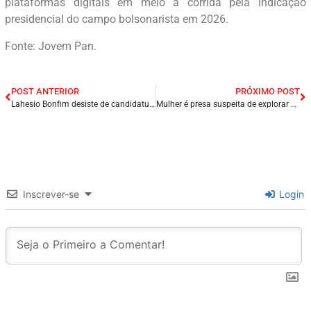
plataformas digitais em meio à corrida pela indicação
presidencial do campo bolsonarista em 2026.
Fonte: Jovem Pan.
POST ANTERIOR
PRÓXIMO POST
Lahesio Bonfim desiste de candidatura ao governo do Maranhão e vai disputar o Senado.
Mulher é presa suspeita de explorar a própria filha de 11 anos Baixada Maranhense.
Inscrever-se
Login