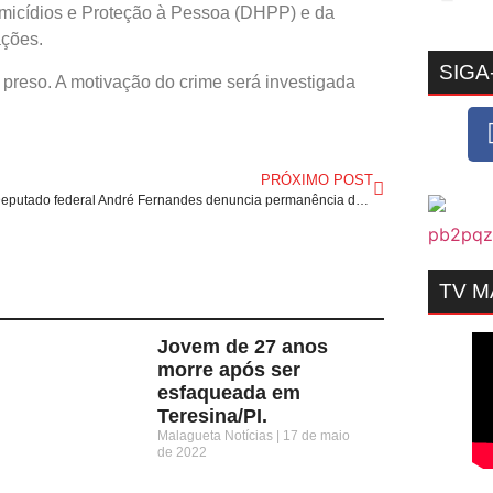
 Homicídios e Proteção à Pessoa (DHPP) e da
ações.
SIGA
 preso. A motivação do crime será investigada
PRÓXIMO POST
Ceará: Deputado federal André Fernandes denuncia permanência de drogas em terreno após operação policial.
TV 
Jovem de 27 anos
morre após ser
esfaqueada em
Teresina/PI.
Malagueta Notícias
17 de maio
de 2022