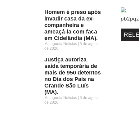
Homem é preso após
invadir casa da ex-
companheira e
ameaçá-la com faca
REL
em Cidelândia (MA).
Malagueta Notícias
5 de agosto
de 2026
Justiça autoriza
saída temporária de
mais de 950 detentos
no Dia dos Pais na
Grande São Luís
(MA).
Malagueta Notícias
5 de agosto
de 2026