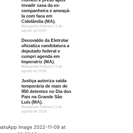
invadir casa da ex-
companheira e ameaçá-
la com faca em
Cidelândia (MA).
Malagueta Notícias
5 de
agosto de 2026
Deusvaldo da Eletrolar
oficializa candidatura a
deputado federal e
cumpri agenda em
Imperatriz (MA).
Malagueta Notícias
5 de
agosto de 2026
Justiça autoriza saída
temporária de mais de
950 detentos no Dia dos
Pais na Grande São
Luís (MA).
Malagueta Notícias
5 de
agosto de 2026