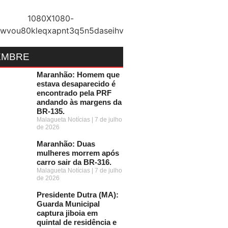
EMBRE
Maranhão: Homem que
estava desaparecido é
encontrado pela PRF
andando às margens da
BR-135.
Malagueta Notícias
7 de julho
de 2026
Maranhão: Duas
mulheres morrem após
carro sair da BR-316.
Malagueta Notícias
7 de julho
de 2026
Presidente Dutra (MA):
Guarda Municipal
captura jiboia em
quintal de residência e