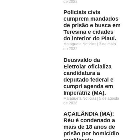
de 2022
Policiais civis
cumprem mandados
de prisão e busca em
Teresina e cidades
do interior do Piauí.
Malagueta Notícias
3 de maio
de 2022
Deusvaldo da
Eletrolar oficializa
candidatura a
deputado federal e
cumpri agenda em
Imperatriz (MA).
Malagueta Notícias
5 de agosto
de 2026
AÇAILÂNDIA (MA):
Réu é condenado a
mais de 18 anos de
prisão por homicídio
qualificado.