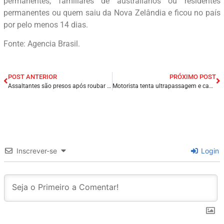
permanentes, familiares de australianos ou residentes
permanentes ou quem saiu da Nova Zelândia e ficou no país
por pelo menos 14 dias.
Fonte: Agencia Brasil.
POST ANTERIOR
PRÓXIMO POST
Assaltantes são presos após roubar frigorífico na grande São Luís/MA.
Motorista tenta ultrapassagem e causa colisão frontal na BR-316, no MA; Uma pessoa morreu.
Inscrever-se
Login