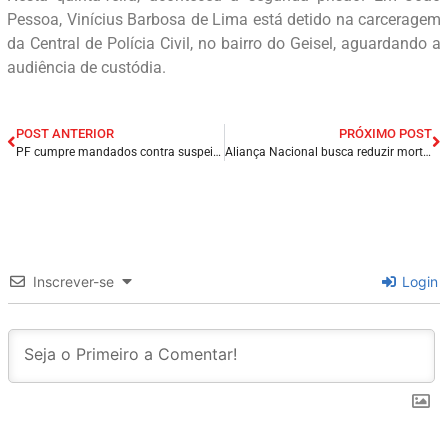
Pessoa, Vinícius Barbosa de Lima está detido na carceragem
da Central de Polícia Civil, no bairro do Geisel, aguardando a
audiência de custódia.
POST ANTERIOR
PRÓXIMO POST
PF cumpre mandados contra suspeitos de falsificar laudos psicológicos para obter armas de fogo no Piauí.
Aliança Nacional busca reduzir mortalidade materna e neonatal.
Inscrever-se
Login