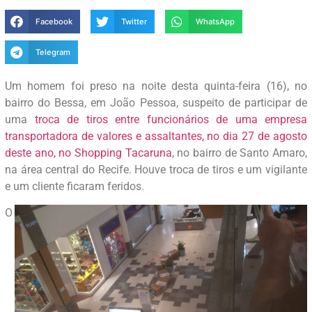
Facebook
Twitter
WhatsApp
Telegram
Um homem foi preso na noite desta quinta-feira (16), no
bairro do Bessa, em João Pessoa, suspeito de participar de
uma
troca de tiros entre funcionários de uma empresa
transportadora de valores e assaltantes, no dia 27 de agosto
deste ano, no Shopping Tacaruna
, no bairro de Santo Amaro,
na área central do Recife. Houve troca de tiros e um vigilante
e um cliente ficaram feridos.
O