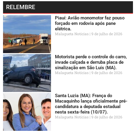
RELEMBRE
Piauí: Avião monomotor faz pouso
forçado em rodovia após pane
elétrica.
Malagueta Notícias
9 de julho de 2026
Motorista perde o controle do carro,
invade calçada e derruba placa de
sinalização em São Luís (MA).
Malagueta Notícias
9 de julho de 2026
Santa Luzia (MA): França do
Macaquinho lança oficialmente pré-
candidatura a deputada estadual
nesta sexta-feira (10/07).
Malagueta Notícias
9 de julho de 2026