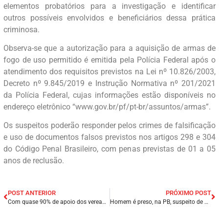
elementos probatórios para a investigação e identificar
outros possíveis envolvidos e beneficiários dessa prática
criminosa.
Observa-se que a autorização para a aquisição de armas de
fogo de uso permitido é emitida pela Polícia Federal após o
atendimento dos requisitos previstos na Lei nº 10.826/2003,
Decreto nº 9.845/2019 e Instrução Normativa nº 201/2021
da Polícia Federal, cujas informações estão disponíveis no
endereço eletrônico “www.gov.br/pf/pt-br/assuntos/armas”.
Os suspeitos poderão responder pelos crimes de falsificação
e uso de documentos falsos previstos nos artigos 298 e 304
do Código Penal Brasileiro, com penas previstas de 01 a 05
anos de reclusão.
POST ANTERIOR
PRÓXIMO POST
Com quase 90% de apoio dos vereadores, prefeito Raimundo da Audiolar não responde a 5% dos requerimentos enviados pela Câmara.
Homem é preso, na PB, suspeito de participar de tiroteio em shopping do Recife.