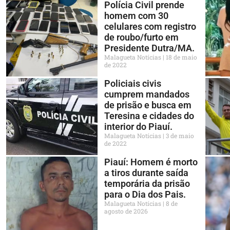
Polícia Civil prende
homem com 30
celulares com registro
de roubo/furto em
Presidente Dutra/MA.
Malagueta Notícias
18 de maio
de 2022
Policiais civis
cumprem mandados
de prisão e busca em
Teresina e cidades do
interior do Piauí.
Malagueta Notícias
3 de maio
de 2022
Piauí: Homem é morto
a tiros durante saída
temporária da prisão
para o Dia dos Pais.
Malagueta Notícias
8 de
agosto de 2026