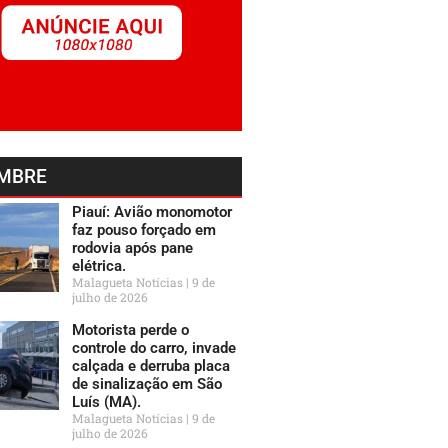
MBRE
Piauí: Avião monomotor
faz pouso forçado em
rodovia após pane
elétrica.
Malagueta Notícias
9 de
julho de 2026
Motorista perde o
controle do carro, invade
calçada e derruba placa
de sinalização em São
Luís (MA).
Malagueta Notícias
9 de
julho de 2026