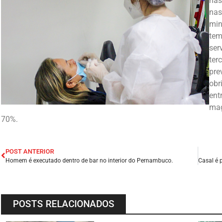
nas
nas
min
tem
ser
ter
pre
obr
ent
mag
70%.
POST ANTERIOR
Homem é executado dentro de bar no interior do Pernambuco.
POSTS RELACIONADOS