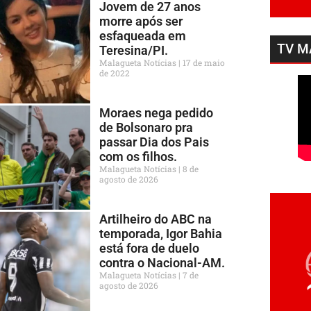
Jovem de 27 anos
morre após ser
esfaqueada em
TV M
Teresina/PI.
Malagueta Notícias
17 de maio
de 2022
Moraes nega pedido
de Bolsonaro pra
passar Dia dos Pais
com os filhos.
Malagueta Notícias
8 de
agosto de 2026
Artilheiro do ABC na
temporada, Igor Bahia
está fora de duelo
contra o Nacional-AM.
Malagueta Notícias
7 de
agosto de 2026