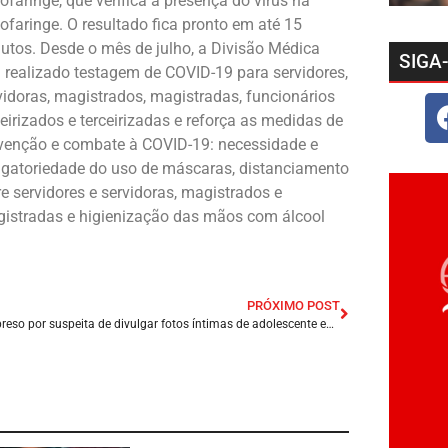
ofaringe, que verifica a presença do vírus na
ofaringe. O resultado fica pronto em até 15
utos. Desde o mês de julho, a Divisão Médica
SIGA
 realizado testagem de COVID-19 para servidores,
vidoras, magistrados, magistradas, funcionários
ceirizados e terceirizadas e reforça as medidas de
venção e combate à COVID-19: necessidade e
igatoriedade do uso de máscaras, distanciamento
re servidores e servidoras, magistrados e
istradas e higienização das mãos com álcool
PRÓXIMO POST
Casal é preso por suspeita de divulgar fotos íntimas de adolescente em Governador Nunes Freire/MA.