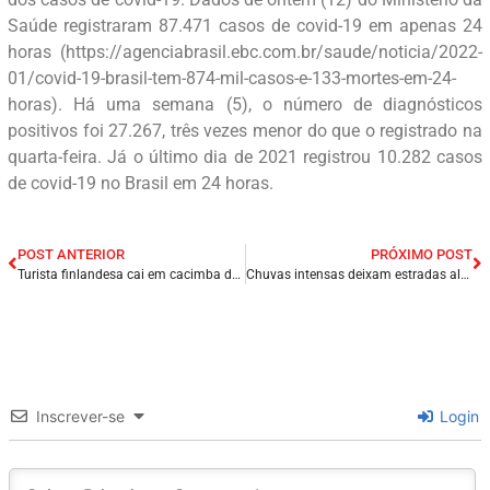
Saúde registraram 87.471 casos de covid-19 em apenas 24
horas (https://agenciabrasil.ebc.com.br/saude/noticia/2022-
01/covid-19-brasil-tem-874-mil-casos-e-133-mortes-em-24-
horas). Há uma semana (5), o número de diagnósticos
positivos foi 27.267, três vezes menor do que o registrado na
quarta-feira. Já o último dia de 2021 registrou 10.282 casos
de covid-19 no Brasil em 24 horas.
POST ANTERIOR
PRÓXIMO POST
Turista finlandesa cai em cacimba de 8 metros de profundidade e é resgatada por bombeiros no interior do Ceará.
Chuvas intensas deixam estradas alagadas e dificultam acesso a povoados no Sul do Piauí.
Inscrever-se
Login