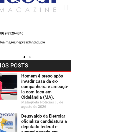
MOS POSTS
Homem é preso após
invadir casa da ex-
companheira e ameaçá-
la com faca em
Cidelândia (MA).
Malagueta Notícias
5 de
agosto de 2026
Deusvaldo da Eletrolar
oficializa candidatura a
deputado federal e
cumpri agenda em