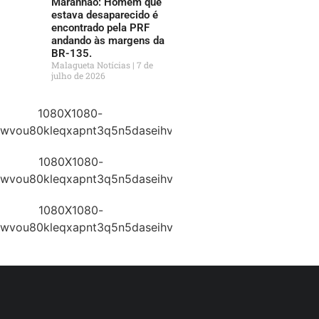
Maranhão: Homem que
estava desaparecido é
encontrado pela PRF
andando às margens da
BR-135.
Malagueta Notícias
7 de
julho de 2026