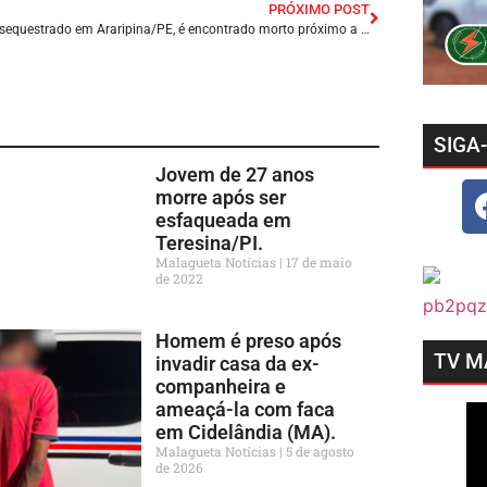
PRÓXIMO POST
Homem sequestrado em Araripina/PE, é encontrado morto próximo a cidade de Marcolândia/PI.
SIGA
Jovem de 27 anos
morre após ser
esfaqueada em
Teresina/PI.
Malagueta Notícias
17 de maio
de 2022
Homem é preso após
TV M
invadir casa da ex-
companheira e
ameaçá-la com faca
em Cidelândia (MA).
Malagueta Notícias
5 de agosto
de 2026