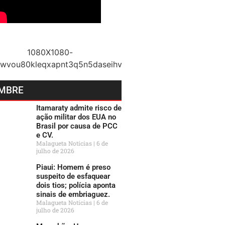
MBRE
Itamaraty admite risco de
ação militar dos EUA no
Brasil por causa de PCC
e CV.
Malagueta Notícias
6 de
julho de 2026
Piaui: Homem é preso
suspeito de esfaquear
dois tios; polícia aponta
sinais de embriaguez.
Malagueta Notícias
6 de
julho de 2026