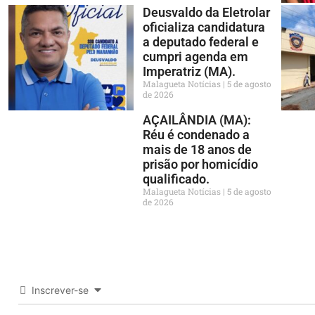
Deusvaldo da Eletrolar
oficializa candidatura
a deputado federal e
cumpri agenda em
Imperatriz (MA).
Malagueta Notícias
5 de agosto
de 2026
AÇAILÂNDIA (MA):
Réu é condenado a
mais de 18 anos de
prisão por homicídio
qualificado.
Malagueta Notícias
5 de agosto
de 2026
Inscrever-se