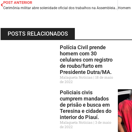
POST ANTERIOR
Cerimônia militar abre solenidade oficial dos trabalhos na Assembleia Legislativa maranhense.
POSTS RELACIONADOS
Polícia Civil prende
homem com 30
celulares com registro
de roubo/furto em
Presidente Dutra/MA.
Malagueta Notícias
18 de maio
de 2022
Policiais civis
cumprem mandados
de prisão e busca em
Teresina e cidades do
interior do Piauí.
Malagueta Notícias
3 de maio
de 2022