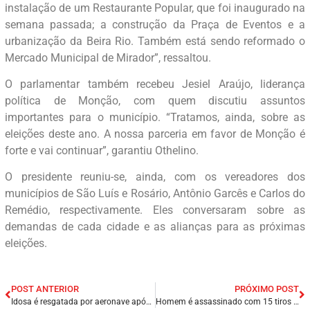
instalação de um Restaurante Popular, que foi inaugurado na
semana passada; a construção da Praça de Eventos e a
urbanização da Beira Rio. Também está sendo reformado o
Mercado Municipal de Mirador”, ressaltou.
O parlamentar também recebeu Jesiel Araújo, liderança
política de Monção, com quem discutiu assuntos
importantes para o município. “Tratamos, ainda, sobre as
eleições deste ano. A nossa parceria em favor de Monção é
forte e vai continuar”, garantiu Othelino.
O presidente reuniu-se, ainda, com os vereadores dos
municípios de São Luís e Rosário, Antônio Garcês e Carlos do
Remédio, respectivamente. Eles conversaram sobre as
demandas de cada cidade e as alianças para as próximas
eleições.
POST ANTERIOR
PRÓXIMO POST
Idosa é resgatada por aeronave após se acidentar em área de difícil acesso durante passeio na Chapada Diamantina.
Homem é assassinado com 15 tiros em rua da Zona Sudeste de Teresina/PI.