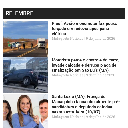
RELEMBRE
Piauí: Avião monomotor faz pouso
forçado em rodovia após pane
elétrica.
Malagueta Notícias
9 de julho de 2026
Motorista perde o controle do carro,
invade calçada e derruba placa de
sinalização em São Luís (MA).
Malagueta Notícias
9 de julho de 2026
Santa Luzia (MA): França do
Macaquinho lança oficialmente pré-
candidatura a deputada estadual
nesta sexta-feira (10/07).
Malagueta Notícias
9 de julho de 2026