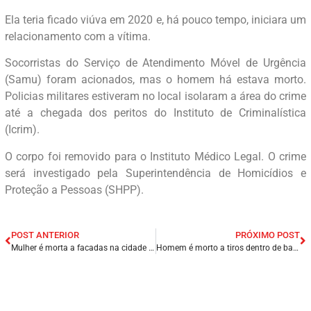
Ela teria ficado viúva em 2020 e, há pouco tempo, iniciara um
relacionamento com a vítima.
Socorristas do Serviço de Atendimento Móvel de Urgência
(Samu) foram acionados, mas o homem há estava morto.
Policias militares estiveram no local isolaram a área do crime
até a chegada dos peritos do Instituto de Criminalística
(Icrim).
O corpo foi removido para o Instituto Médico Legal. O crime
será investigado pela Superintendência de Homicídios e
Proteção a Pessoas (SHPP).
POST ANTERIOR
PRÓXIMO POST
Mulher é morta a facadas na cidade de Quiterianópolis-CE
Homem é morto a tiros dentro de bar e a poucos metros de batalhão da polícia na Zona Sul de Teresina/PI.