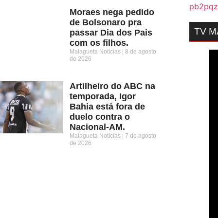
Moraes nega pedido
de Bolsonaro pra
TV 
passar Dia dos Pais
com os filhos.
Malagueta Notícias
8 de agosto
de 2026
Artilheiro do ABC na
temporada, Igor
Bahia está fora de
duelo contra o
Nacional-AM.
Malagueta Notícias
7 de agosto
de 2026