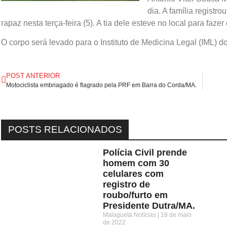
dia. A família registr
rapaz nesta terça-feira (5). A tia dele esteve no local para faz
O corpo será levado para o Instituto de Medicina Legal (IML) d
POST ANTERIOR
Motociclista embriagado é flagrado pela PRF em Barra do Corda/MA.
POSTS RELACIONADOS
Polícia Civil prende
homem com 30
celulares com
registro de
roubo/furto em
Presidente Dutra/MA.
Malagueta Notícias
18 de maio
de 2022