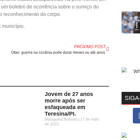
ou um boletim de ocorrência sobre o sumiço do
er o reconhecimento do corpo.
o município.
PRÓXIMO POST
Otan: guerra na Ucrânia pode durar meses ou até anos.
Jovem de 27 anos
SIGA
morre após ser
esfaqueada em
Teresina/PI.
Malagueta Notícias
17 de maio
de 2022