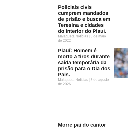
Policiais civis
cumprem mandados
de prisão e busca em
Teresina e cidades
do interior do Piauí.
Malagueta Notícias
3 de maio
de 2022
Piauí: Homem é
morto a tiros durante
saída temporária da
prisão para o Dia dos
Pais.
Malagueta Notícias
8 de agosto
de 2026
Morre pai do cantor