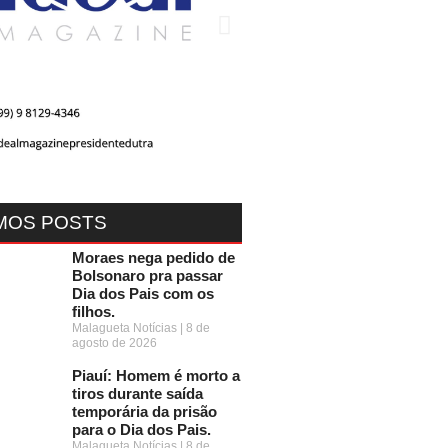
MOS POSTS
Moraes nega pedido de
Bolsonaro pra passar
Dia dos Pais com os
filhos.
Malagueta Notícias
8 de
agosto de 2026
Piauí: Homem é morto a
tiros durante saída
temporária da prisão
para o Dia dos Pais.
Malagueta Notícias
8 de