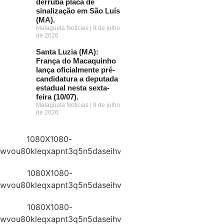
derruba placa de
sinalização em São Luís
(MA).
Malagueta Notícias
9 de julho
de 2026
Santa Luzia (MA):
França do Macaquinho
lança oficialmente pré-
candidatura a deputada
estadual nesta sexta-
feira (10/07).
Malagueta Notícias
9 de julho
de 2026