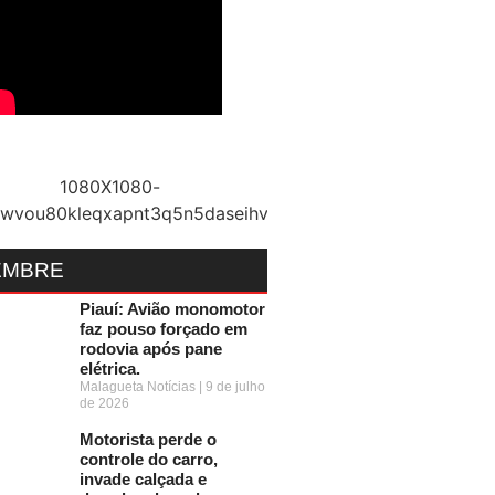
EMBRE
Piauí: Avião monomotor
faz pouso forçado em
rodovia após pane
elétrica.
Malagueta Notícias
9 de julho
de 2026
Motorista perde o
controle do carro,
invade calçada e