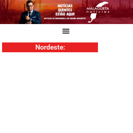
Nordeste
: