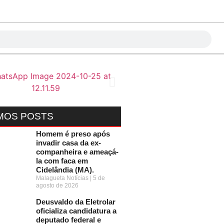
MOS POSTS
Homem é preso após
invadir casa da ex-
companheira e ameaçá-
la com faca em
Cidelândia (MA).
Malagueta Notícias
5 de
agosto de 2026
Deusvaldo da Eletrolar
oficializa candidatura a
deputado federal e