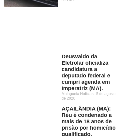
Deusvaldo da
Eletrolar oficializa
candidatura a
deputado federal e
cumpri agenda em
Imperatriz (MA).
Malagueta Notícias
5 de agosto
de 2026
AÇAILÂNDIA (MA):
Réu é condenado a
mais de 18 anos de
prisão por homicídio
qualificado.