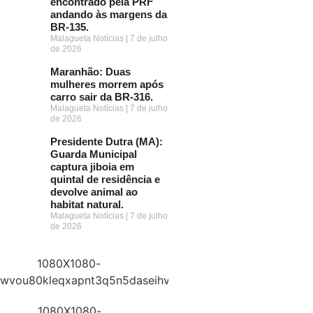
encontrado pela PRF
andando às margens da
BR-135.
Malagueta Notícias
7 de julho
de 2026
Maranhão: Duas
mulheres morrem após
carro sair da BR-316.
Malagueta Notícias
7 de julho
de 2026
Presidente Dutra (MA):
Guarda Municipal
captura jiboia em
quintal de residência e
devolve animal ao
habitat natural.
Malagueta Notícias
7 de julho
de 2026