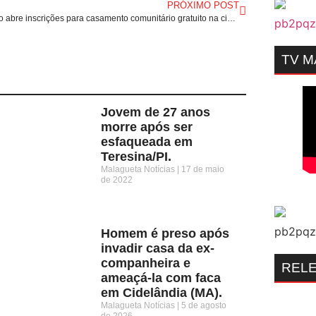
PRÓXIMO POST
Judiciário abre inscrições para casamento comunitário gratuito na cidade de Penalva/MA.
TV 
Jovem de 27 anos
morre após ser
esfaqueada em
Teresina/PI.
Malagueta Notícias
17 de maio
de 2022
Homem é preso após
invadir casa da ex-
companheira e
REL
ameaçá-la com faca
em Cidelândia (MA).
Malagueta Notícias
5 de agosto
de 2026