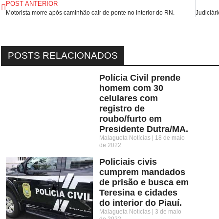
POST ANTERIOR
Motorista morre após caminhão cair de ponte no interior do RN.
POSTS RELACIONADOS
Polícia Civil prende
homem com 30
celulares com
registro de
roubo/furto em
Presidente Dutra/MA.
Malagueta Notícias
18 de maio
de 2022
Policiais civis
cumprem mandados
de prisão e busca em
Teresina e cidades
do interior do Piauí.
Malagueta Notícias
3 de maio
de 2022