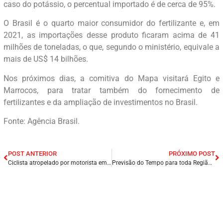
caso do potássio, o percentual importado é de cerca de 95%.
O Brasil é o quarto maior consumidor do fertilizante e, em
2021, as importações desse produto ficaram acima de 41
milhões de toneladas, o que, segundo o ministério, equivale a
mais de US$ 14 bilhões.
Nos próximos dias, a comitiva do Mapa visitará Egito e
Marrocos, para tratar também do fornecimento de
fertilizantes e da ampliação de investimentos no Brasil.
Fonte: Agência Brasil.
POST ANTERIOR
PRÓXIMO POST
Ciclista atropelado por motorista embriagado na BR-343 deixa a UTI, mas segue internado em Teresina/PI.
Previsão do Tempo para toda Região Nordeste neste Domingo (07/05).