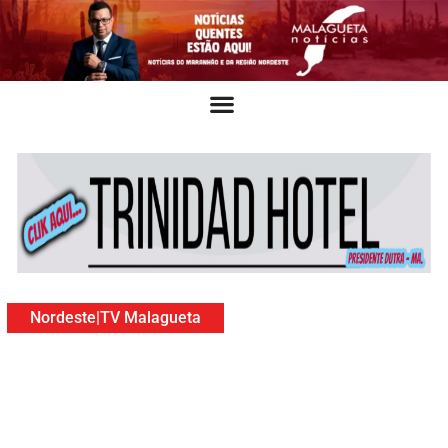
Nordeste
|
TV Malagueta