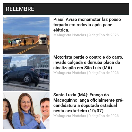
RELEMBRE
Piauí: Avião monomotor faz pouso
forçado em rodovia após pane
elétrica.
Malagueta Notícias
9 de julho de 2026
Motorista perde o controle do carro,
invade calçada e derruba placa de
sinalização em São Luís (MA).
Malagueta Notícias
9 de julho de 2026
Santa Luzia (MA): França do
Macaquinho lança oficialmente pré-
candidatura a deputada estadual
nesta sexta-feira (10/07).
Malagueta Notícias
9 de julho de 2026