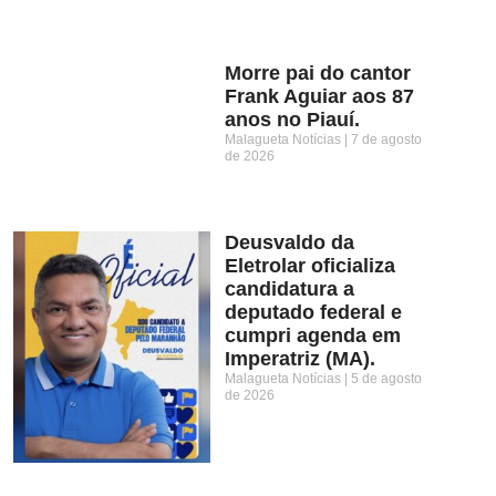
Morre pai do cantor
Frank Aguiar aos 87
anos no Piauí.
Malagueta Notícias
7 de agosto
de 2026
Deusvaldo da
Eletrolar oficializa
candidatura a
deputado federal e
cumpri agenda em
Imperatriz (MA).
Malagueta Notícias
5 de agosto
de 2026