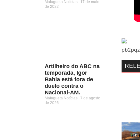
Malagueta Notícias
17 de maio
de 2022
REL
Artilheiro do ABC na
temporada, Igor
Bahia está fora de
duelo contra o
Nacional-AM.
Malagueta Notícias
7 de agosto
de 2026