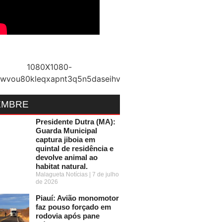
EMBRE
Presidente Dutra (MA):
Guarda Municipal
captura jiboia em
quintal de residência e
devolve animal ao
habitat natural.
Malagueta Notícias
7 de julho
de 2026
Piauí: Avião monomotor
faz pouso forçado em
rodovia após pane