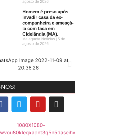
agosto de 2026
Homem é preso após
invadir casa da ex-
companheira e ameaçá-
la com faca em
Cidelândia (MA).
Malagueta Notícias
5 de
agosto de 2026
-NOS!