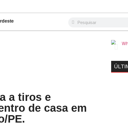
rdeste
ÚLTI
 a tiros e
entro de casa em
o/PE.