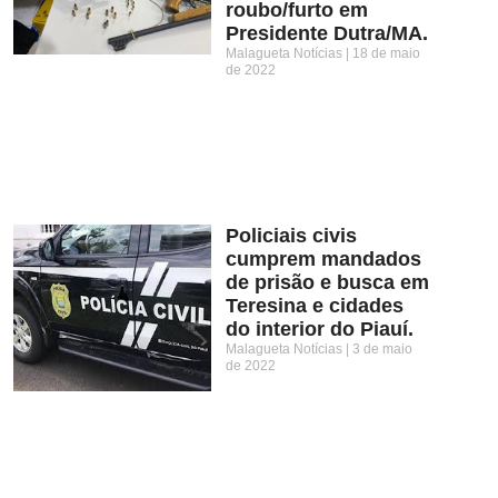
roubo/furto em
Presidente Dutra/MA.
Malagueta Notícias
18 de maio
de 2022
Policiais civis
cumprem mandados
de prisão e busca em
Teresina e cidades
do interior do Piauí.
Malagueta Notícias
3 de maio
de 2022