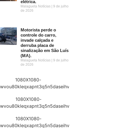
elétrica.
Malagueta Notícias
9 de julho
de 2026
Motorista perde o
controle do carro,
invade calçada e
derruba placa de
sinalização em São Luís
(MA).
Malagueta Notícias
9 de julho
de 2026