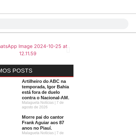
MOS POSTS
Artilheiro do ABC na
temporada, Igor Bahia
está fora de duelo
contra o Nacional-AM.
Malagueta Notícias
7 de
agosto de 2026
Morre pai do cantor
Frank Aguiar aos 87
anos no Piauí.
Malagueta Notícias
7 de