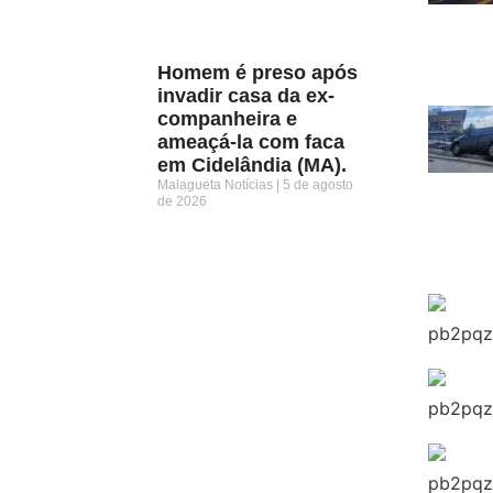
Homem é preso após
invadir casa da ex-
companheira e
ameaçá-la com faca
em Cidelândia (MA).
Malagueta Notícias
5 de agosto
de 2026