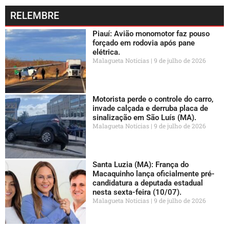
RELEMBRE
Piauí: Avião monomotor faz pouso
forçado em rodovia após pane
elétrica.
Malagueta Notícias
9 de julho de 2026
Motorista perde o controle do carro,
invade calçada e derruba placa de
sinalização em São Luís (MA).
Malagueta Notícias
9 de julho de 2026
Santa Luzia (MA): França do
Macaquinho lança oficialmente pré-
candidatura a deputada estadual
nesta sexta-feira (10/07).
Malagueta Notícias
9 de julho de 2026