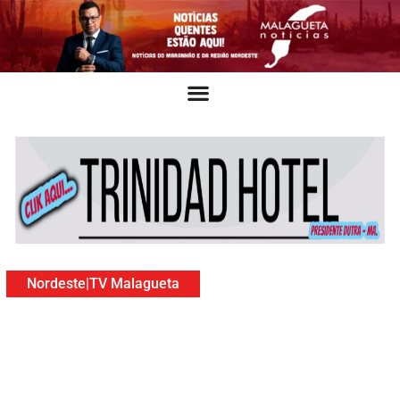
Nordeste
|
TV Malagueta