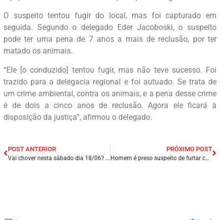
O suspeito tentou fugir do local, mas foi capturado em
seguida. Segundo o delegado Eder Jacoboski, o suspeito
pode ter uma pena de 7 anos a mais de reclusão, por ter
matado os animais.
“Ele [o conduzido] tentou fugir, mas não teve sucesso. Foi
trazido para a delegacia regional e foi autuado. Se trata de
um crime ambiental, contra os animais, e a pena desse crime
é de dois a cinco anos de reclusão. Agora ele ficará à
disposição da justiça”, afirmou o delegado.
POST ANTERIOR
PRÓXIMO POST
Vai chover nesta sábado dia 18/06? Confira a previsão do tempo para toda região Nordeste.
Homem é preso suspeito de furtar cabras e ovelhas e fugir em carro na Grande Fortaleza/CE.