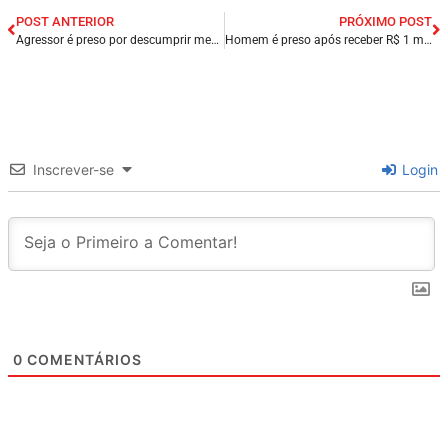
POST ANTERIOR
PRÓXIMO POST
Agressor é preso por descumprir medida protetiva em Porto do Mangue/RN.
Homem é preso após receber R$ 1 mil pelos Correios em Teresina/PI.
Inscrever-se
Login
0
COMENTÁRIOS