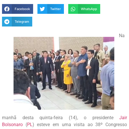
Facebook
Twitter
WhatsApp
Telegram
Na
manhã desta quinta-feira (14), o presidente
Jair
Bolsonaro
(
PL
) esteve em uma visita ao 38º Congresso