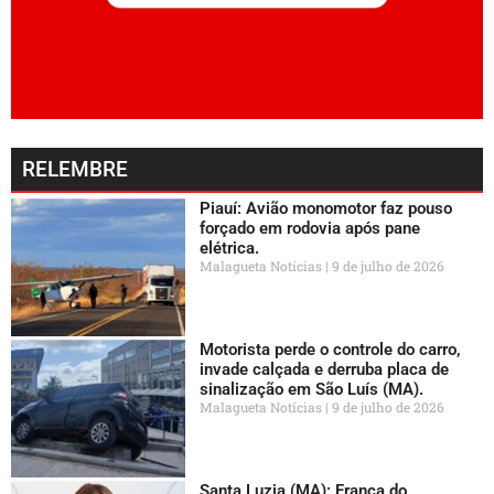
RELEMBRE
Piauí: Avião monomotor faz pouso
forçado em rodovia após pane
elétrica.
Malagueta Notícias
9 de julho de 2026
Motorista perde o controle do carro,
invade calçada e derruba placa de
sinalização em São Luís (MA).
Malagueta Notícias
9 de julho de 2026
Santa Luzia (MA): França do