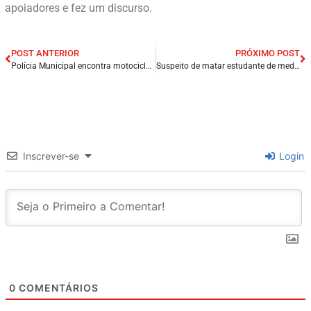
apoiadores e fez um discurso.
POST ANTERIOR
PRÓXIMO POST
Polícia Municipal encontra motocicleta em situação de desmanche em Presidente Dutra/MA.
Suspeito de matar estudante de medicina e roubar arma de policial penal é solto horas depois de ser preso em Teresina/PI.
Inscrever-se
Login
0
COMENTÁRIOS