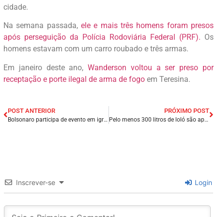
cidade.
Na semana passada,
ele e mais três homens foram presos
após perseguição da Polícia Rodoviária Federal (PRF).
Os
homens estavam com um carro roubado e três armas.
Em janeiro deste ano,
Wanderson voltou a ser preso por
receptação e porte ilegal de arma de fogo
em Teresina.
POST ANTERIOR
PRÓXIMO POST
Bolsonaro participa de evento em igreja evangélica em Vitória do Mearim/MA.
Pelo menos 300 litros de loló são apreendidos nesta sexta-feira (15) na Grande João Pessoa/PB.
Inscrever-se
Login