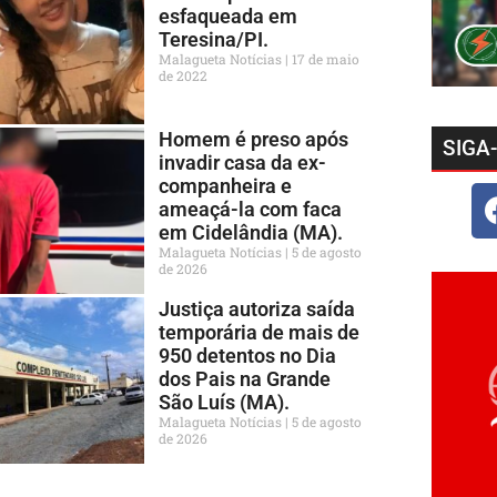
esfaqueada em
Teresina/PI.
Malagueta Notícias
17 de maio
de 2022
Homem é preso após
SIGA
invadir casa da ex-
companheira e
ameaçá-la com faca
em Cidelândia (MA).
Malagueta Notícias
5 de agosto
de 2026
Justiça autoriza saída
temporária de mais de
950 detentos no Dia
dos Pais na Grande
São Luís (MA).
Malagueta Notícias
5 de agosto
de 2026