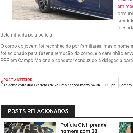
em men
presumí
conduto
identid
determinada pela perícia.
O corpo do jovem foi reconhecido por familiares, mas o nome n
foi acionado para fazer a remoção do corpo, e o caminhão env
PRF em Campo Maior e o condutor conduzido à delegacia para 
POST ANTERIOR
Acidente entre duas carretas deixa uma pessoa morta na BR – 135 próximo a Presidente Dutra/MA.
POSTS RELACIONADOS
Polícia Civil prende
homem com 30