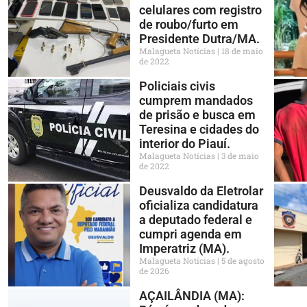
celulares com registro
de roubo/furto em
Presidente Dutra/MA.
Malagueta Notícias
18 de maio
de 2022
Policiais civis
cumprem mandados
de prisão e busca em
Teresina e cidades do
interior do Piauí.
Malagueta Notícias
3 de maio
de 2022
Deusvaldo da Eletrolar
oficializa candidatura
a deputado federal e
cumpri agenda em
Imperatriz (MA).
Malagueta Notícias
5 de agosto
de 2026
AÇAILÂNDIA (MA):