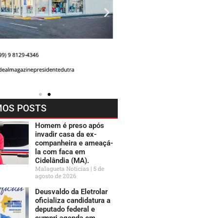
MOS POSTS
Homem é preso após
invadir casa da ex-
companheira e ameaçá-
la com faca em
Cidelândia (MA).
Malagueta Notícias
5 de
agosto de 2026
Deusvaldo da Eletrolar
oficializa candidatura a
deputado federal e
cumpri agenda em