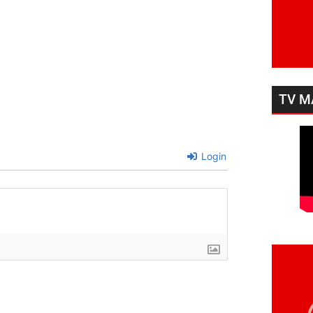
TV M
Login