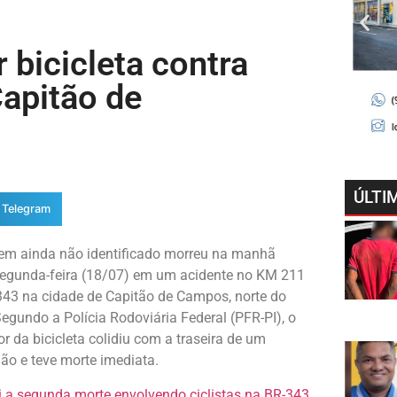
bicicleta contra
apitão de
ÚLTI
Telegram
em ainda não identificado morreu na manhã
segunda-feira (18/07) em um acidente no KM 211
343 na cidade de Capitão de Campos, norte do
Segundo a Polícia Rodoviária Federal (PFR-PI), o
r da bicicleta colidiu com a traseira de um
ão e teve morte imediata.
i a segunda morte envolvendo ciclistas na BR-343