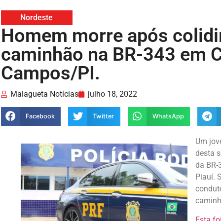
Nordeste
Homem morre após colidir 
caminhão na BR-343 em C
Campos/PI.
Malagueta Notícias
julho 18, 2022
Facebook
Twitter
WhatsApp
Um jov
desta 
da BR-
Piauí. 
conduto
caminh
Esta fo