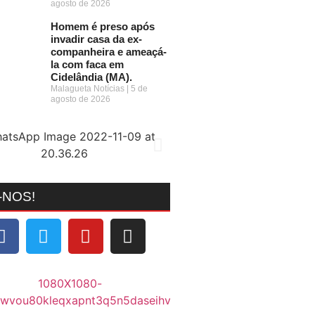
agosto de 2026
Homem é preso após
invadir casa da ex-
companheira e ameaçá-
la com faca em
Cidelândia (MA).
Malagueta Notícias
5 de
agosto de 2026
-NOS!