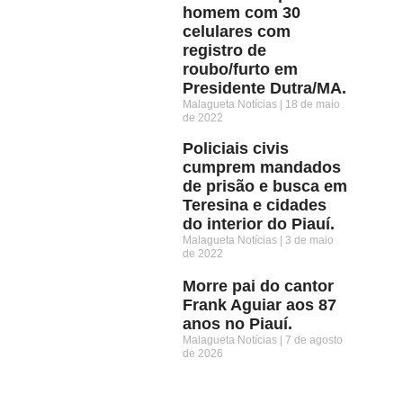
homem com 30
celulares com
registro de
roubo/furto em
Presidente Dutra/MA.
Malagueta Notícias
18 de maio
de 2022
Policiais civis
cumprem mandados
de prisão e busca em
Teresina e cidades
do interior do Piauí.
Malagueta Notícias
3 de maio
de 2022
Morre pai do cantor
Frank Aguiar aos 87
anos no Piauí.
Malagueta Notícias
7 de agosto
de 2026