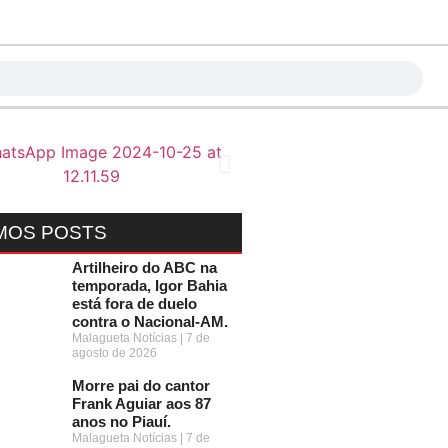
MOS POSTS
Artilheiro do ABC na
temporada, Igor Bahia
está fora de duelo
contra o Nacional-AM.
Malagueta Notícias
7 de
agosto de 2026
Morre pai do cantor
Frank Aguiar aos 87
anos no Piauí.
Malagueta Notícias
7 de