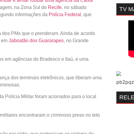
ombar e tentar roubar uma agência da Caixa
iagem, na Zona Sul do
Recife
, no sábado
TV 
, segundo informações da
Polícia Federal
, que
da dos PMs que o prenderam. Ainda de acordo
, em
Jaboatão dos Guararapes
, no Grande
rtos em agências do Bradesco e Itaú, e uma
ça dos terminais eletrônicos, que liberam uma
riminosas.
a Polícia Militar foram acionados para o local
REL
militares encontraram o criminoso preso no teto
ção por rádio, que pertenciam ao sistema de