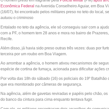
O homem preso em flagrante pela
Polícia Militar
(PM)
após arr
Econômica Federal
na Avenida Conselheiro Aguiar, em Boa V
(16/07), foi encontrado pelos militares preso no teto do local
autuou o criminoso
Entalado no teto da agência, ele só conseguiu sair com a aju
com a PF, o homem tem 28 anos e mora no bairro de Prazeres
Recife.
Além disso, já havia sido preso outras três vezes: duas por fu
terceira por um roubo em Boa Viagem.
Ao arrombar a agência, o homem ativou mecanismos de seguran
espécie de cortina de fumaça, acionada para dificultar ações c
Por volta das 18h do sábado (16) os policiais do 19º Batalhão d
que era monitorado por câmeras de segurança.
Na agência, além de gavetas reviradas e papéis pelo chão, os 
do banco da cintura para cima enquanto tentava fugir.
Com ele, os militares encontraram dois aparelhos de comunica