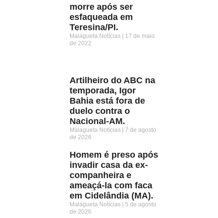
morre após ser
esfaqueada em
Teresina/PI.
Malagueta Notícias
17 de maio
de 2022
Artilheiro do ABC na
temporada, Igor
Bahia está fora de
duelo contra o
Nacional-AM.
Malagueta Notícias
7 de agosto
de 2026
Homem é preso após
invadir casa da ex-
companheira e
ameaçá-la com faca
em Cidelândia (MA).
Malagueta Notícias
5 de agosto
de 2026