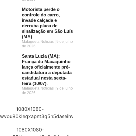
Motorista perde o
controle do carro,
invade calçada e
derruba placa de
sinalização em São Luís
(MA).
Malagueta Notícias
9 de julho
de 2026
Santa Luzia (MA):
França do Macaquinho
lança oficialmente pré-
candidatura a deputada
estadual nesta sexta-
feira (10/07).
Malagueta Notícias
9 de julho
de 2026