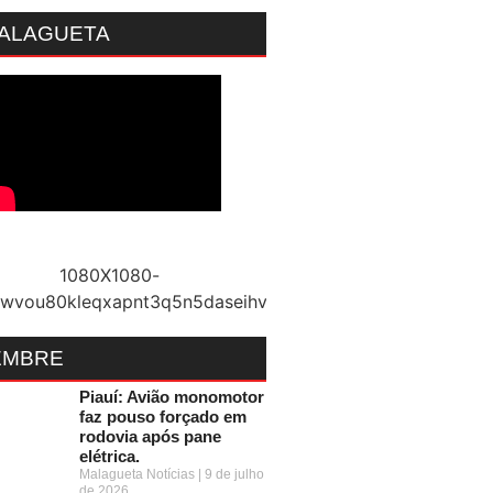
MALAGUETA
EMBRE
Piauí: Avião monomotor
faz pouso forçado em
rodovia após pane
elétrica.
Malagueta Notícias
9 de julho
de 2026