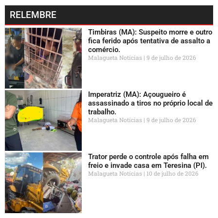
RELEMBRE
Timbiras (MA): Suspeito morre e outro
fica ferido após tentativa de assalto a
comércio.
Malagueta Notícias
9 de julho de 2026
Imperatriz (MA): Açougueiro é
assassinado a tiros no próprio local de
trabalho.
Malagueta Notícias
9 de julho de 2026
Trator perde o controle após falha em
freio e invade casa em Teresina (PI).
Malagueta Notícias
10 de julho de 2026