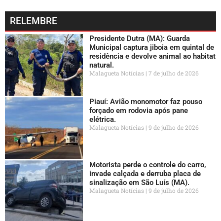
RELEMBRE
Presidente Dutra (MA): Guarda
Municipal captura jiboia em quintal de
residência e devolve animal ao habitat
natural.
Malagueta Notícias
7 de julho de 2026
Piauí: Avião monomotor faz pouso
forçado em rodovia após pane
elétrica.
Malagueta Notícias
9 de julho de 2026
Motorista perde o controle do carro,
invade calçada e derruba placa de
sinalização em São Luís (MA).
Malagueta Notícias
9 de julho de 2026