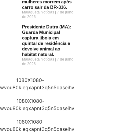
mulheres morrem após
carro sair da BR-316.
Malagueta Notícias
7 de julho
de 2026
Presidente Dutra (MA):
Guarda Municipal
captura jiboia em
quintal de residência e
devolve animal ao
habitat natural.
Malagueta Notícias
7 de julho
de 2026