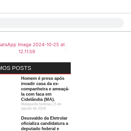
MOS POSTS
Homem é preso após
invadir casa da ex-
companheira e ameaçá-
la com faca em
Cidelândia (MA).
Malagueta Notícias
5 de
agosto de 2026
Deusvaldo da Eletrolar
oficializa candidatura a
deputado federal e