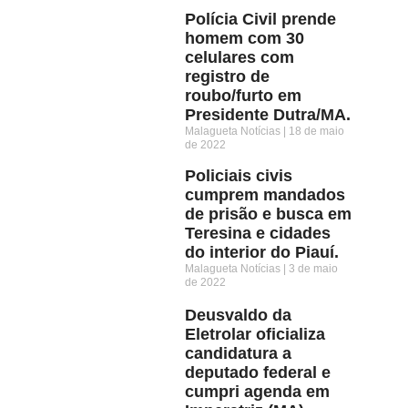
Polícia Civil prende
homem com 30
celulares com
registro de
roubo/furto em
Presidente Dutra/MA.
Malagueta Notícias
18 de maio
de 2022
Policiais civis
cumprem mandados
de prisão e busca em
Teresina e cidades
do interior do Piauí.
Malagueta Notícias
3 de maio
de 2022
Deusvaldo da
Eletrolar oficializa
candidatura a
deputado federal e
cumpri agenda em