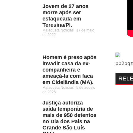
Jovem de 27 anos
morre após ser
esfaqueada em
Teresina/PI.
Malagueta Notícias
17 de maio
de 2022
Homem é preso após
invadir casa da ex-
companheira e
ameaçá-la com faca
REL
em Cidelândia (MA).
Malagueta Notícias
5 de agosto
de 2026
Justiça autoriza
saída temporária de
mais de 950 detentos
no Dia dos Pais na
Grande São Luís