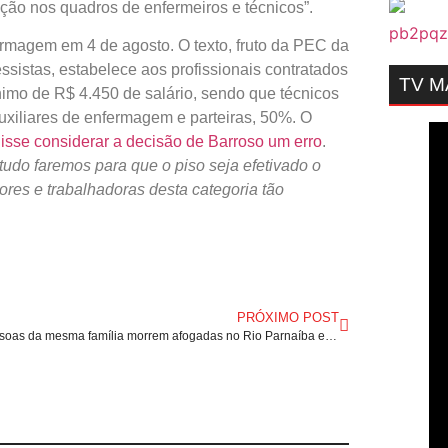
ução nos quadros de enfermeiros e técnicos”.
ermagem em 4 de agosto. O texto, fruto da PEC da
istas, estabelece aos profissionais contratados
TV 
ínimo de R$ 4.450 de salário, sendo que técnicos
xiliares de enfermagem e parteiras, 50%. O
isse considerar a decisão de Barroso um erro
.
do faremos para que o piso seja efetivado o
ores e trabalhadoras desta categoria tão
PRÓXIMO POST
Três pessoas da mesma família morrem afogadas no Rio Parnaíba em Timon/MA.