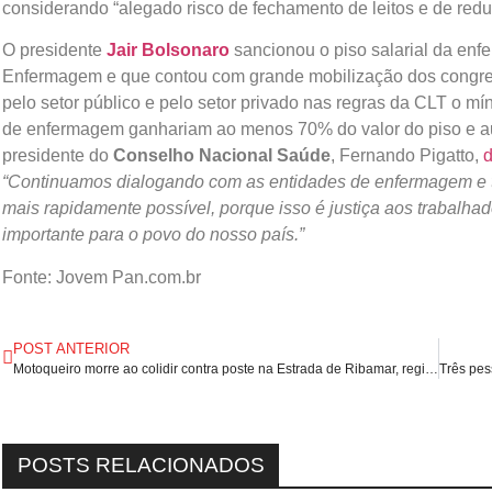
considerando “alegado risco de fechamento de leitos e de red
O presidente
Jair Bolsonaro
sancionou o piso salarial da enf
Enfermagem e que contou com grande mobilização dos congress
pelo setor público e pelo setor privado nas regras da CLT o m
de enfermagem ganhariam ao menos 70% do valor do piso e au
presidente do
Conselho Nacional Saúde
, Fernando Pigatto,
d
“Continuamos dialogando com as entidades de enfermagem e tu
mais rapidamente possível, porque isso é justiça aos trabalhad
importante para o povo do nosso país.”
Fonte: Jovem Pan.com.br
POST ANTERIOR
Motoqueiro morre ao colidir contra poste na Estrada de Ribamar, região metropolitana de São Luís/MA.
POSTS RELACIONADOS