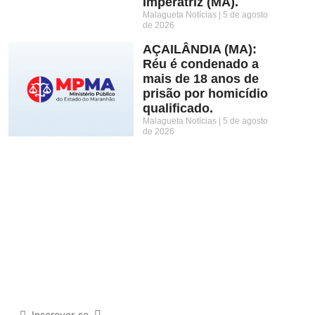
Imperatriz (MA).
Malagueta Notícias
5 de agosto
de 2026
AÇAILÂNDIA (MA):
Réu é condenado a
mais de 18 anos de
prisão por homicídio
qualificado.
Malagueta Notícias
5 de agosto
de 2026
Inscrever-se