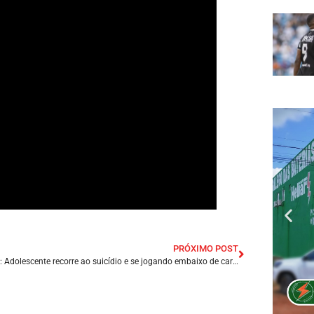
PRÓXIMO POST
Tragédia: Adolescente recorre ao suicídio e se jogando embaixo de carreta em Avenida de Presidente Dutra/MA.