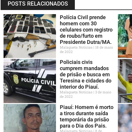
POSTS RELACIONADOS
Polícia Civil prende
homem com 30
celulares com registro
de roubo/furto em
Presidente Dutra/MA.
Malagueta Notícias
18 de maio
de 2022
Policiais civis
cumprem mandados
de prisão e busca em
Teresina e cidades do
interior do Piauí.
Malagueta Notícias
3 de maio
de 2022
Piauí: Homem é morto
a tiros durante saída
temporária da prisão
para o Dia dos Pais.
Malagueta Notícias
8 de