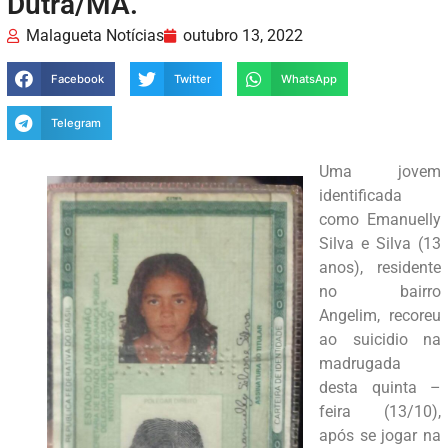
Dutra/MA.
Malagueta Notícias
outubro 13, 2022
Facebook
Twitter
WhatsApp
Telegram
Uma jovem
identificada
como Emanuelly
Silva e Silva (13
anos), residente
no bairro
Angelim, recoreu
ao suicidio na
madrugada
desta quinta –
feira (13/10),
após se jogar na