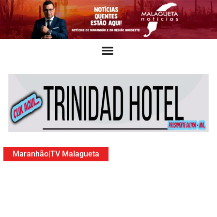
Maranhão
|
TV Malagueta