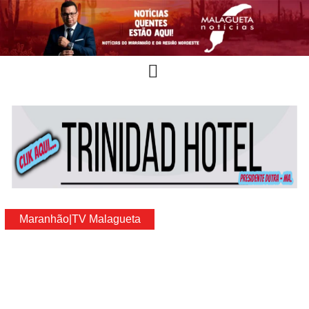
Maranhão
|
TV Malagueta