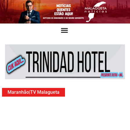
Maranhão
|
TV Malagueta