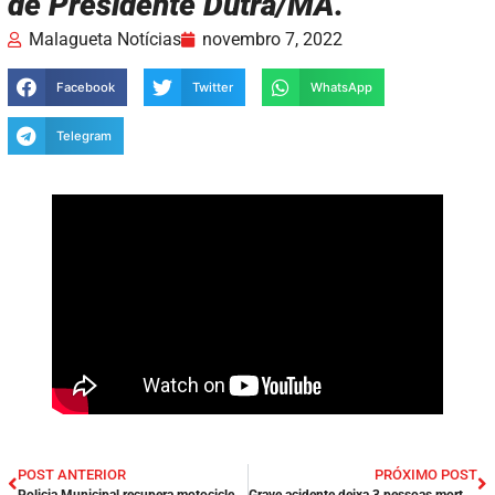
de Presidente Dutra/MA.
Malagueta Notícias
novembro 7, 2022
Facebook
Twitter
WhatsApp
Telegram
POST ANTERIOR
PRÓXIMO POST
Policia Municipal recupera motocicleta abandonada em matagal da zona urbana de Presidente Dutra/MA.
Grave acidente deixa 3 pessoas mortas na BR – 222 na cidade de Arari/MA.