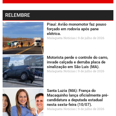
RELEMBRE
Piauí: Avião monomotor faz pouso
forçado em rodovia após pane
elétrica.
Malagueta Notícias
9 de julho de 2026
Motorista perde o controle do carro,
invade calçada e derruba placa de
sinalização em São Luís (MA).
Malagueta Notícias
9 de julho de 2026
Santa Luzia (MA): França do
Macaquinho lança oficialmente pré-
candidatura a deputada estadual
nesta sexta-feira (10/07).
Malagueta Notícias
9 de julho de 2026