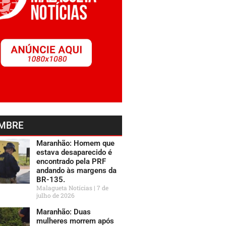
MBRE
Maranhão: Homem que
estava desaparecido é
encontrado pela PRF
andando às margens da
BR-135.
Malagueta Notícias
7 de
julho de 2026
Maranhão: Duas
mulheres morrem após