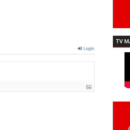
TV M
Login