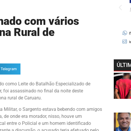
nado com vários
na Rural de
ÚLTI
Telegram
do como Leite do Batalhão Especializado de
r, foi assassinado no final da noite deste
na rural de Caruaru.
ia Militar, o Sargento estava bebendo com amigos
a, de onde era morador, nisso, houve um
al entre o Policial e um homem identificado
nte a discursão, o acusado teria efetuado pelo