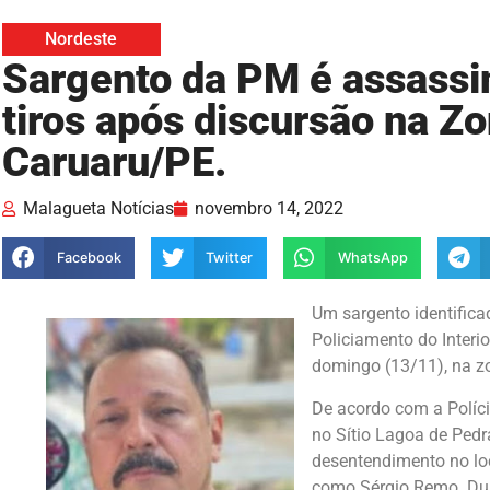
Nordeste
Sargento da PM é assassi
tiros após discursão na Zo
Caruaru/PE.
Malagueta Notícias
novembro 14, 2022
Facebook
Twitter
WhatsApp
Um sargento identifica
Policiamento do Interio
domingo (13/11), na zo
De acordo com a Políc
no Sítio Lagoa de Pedr
desentendimento no loc
como Sérgio Remo. Dura