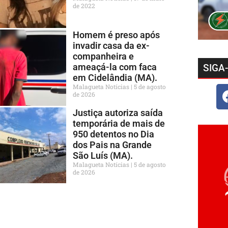
de 2022
Homem é preso após
invadir casa da ex-
companheira e
ameaçá-la com faca
SIGA
em Cidelândia (MA).
Malagueta Notícias
5 de agosto
de 2026
Justiça autoriza saída
temporária de mais de
950 detentos no Dia
dos Pais na Grande
São Luís (MA).
Malagueta Notícias
5 de agosto
de 2026