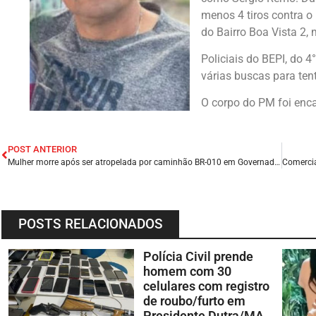
menos 4 tiros contra o
do Bairro Boa Vista 2, 
Policiais do BEPI, do 4°
várias buscas para ten
O corpo do PM foi enc
POST ANTERIOR
Mulher morre após ser atropelada por caminhão BR-010 em Governador Edison Lobão/MA.
POSTS RELACIONADOS
Polícia Civil prende
homem com 30
celulares com registro
de roubo/furto em
Presidente Dutra/MA.