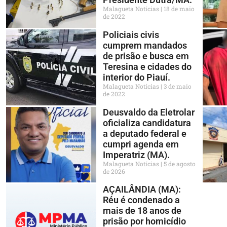
Malagueta Notícias
18 de maio
de 2022
Policiais civis
cumprem mandados
de prisão e busca em
Teresina e cidades do
interior do Piauí.
Malagueta Notícias
3 de maio
de 2022
Deusvaldo da Eletrolar
oficializa candidatura
a deputado federal e
cumpri agenda em
Imperatriz (MA).
Malagueta Notícias
5 de agosto
de 2026
AÇAILÂNDIA (MA):
Réu é condenado a
mais de 18 anos de
prisão por homicídio