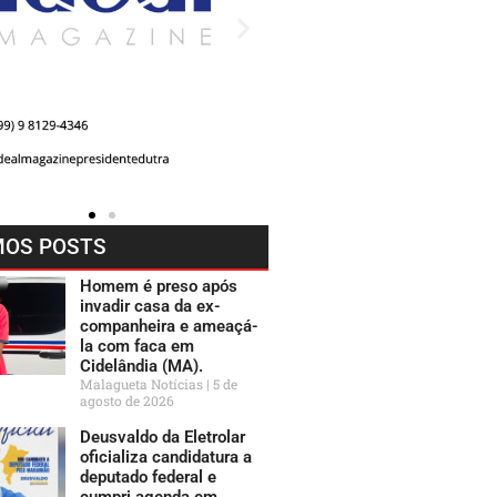
MOS POSTS
Homem é preso após
invadir casa da ex-
companheira e ameaçá-
la com faca em
Cidelândia (MA).
Malagueta Notícias
5 de
agosto de 2026
Deusvaldo da Eletrolar
oficializa candidatura a
deputado federal e
cumpri agenda em