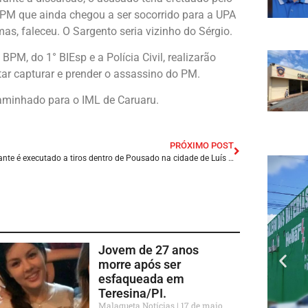
 PM que ainda chegou a ser socorrido para a UPA
mas, faleceu. O Sargento seria vizinho do Sérgio.
 BPM, do 1° BIEsp e a Polícia Civil, realizarão
tar capturar e prender o assassino do PM.
aminhado para o IML de Caruaru.
PRÓXIMO POST
Comerciante é executado a tiros dentro de Pousado na cidade de Luís Correio, Litoral do Piauí.
Jovem de 27 anos
morre após ser
esfaqueada em
Teresina/PI.
Malagueta Notícias
17 de maio