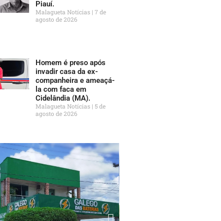
Piauí.
Malagueta Notícias
7 de
agosto de 2026
Homem é preso após
invadir casa da ex-
companheira e ameaçá-
la com faca em
Cidelândia (MA).
Malagueta Notícias
5 de
agosto de 2026