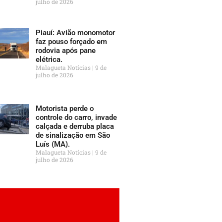
julho de 2026
Piauí: Avião monomotor
faz pouso forçado em
rodovia após pane
elétrica.
Malagueta Notícias
9 de
julho de 2026
Motorista perde o
controle do carro, invade
calçada e derruba placa
de sinalização em São
Luís (MA).
Malagueta Notícias
9 de
julho de 2026