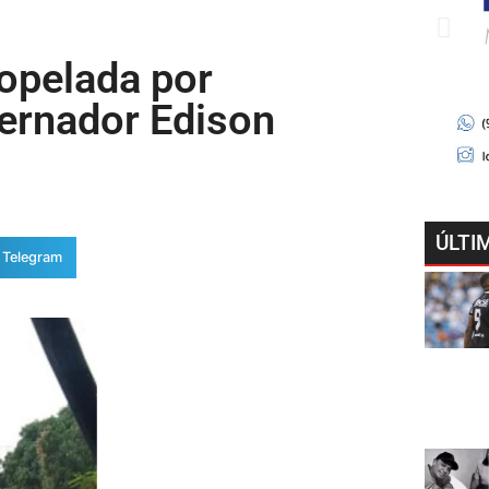
opelada por
rnador Edison
ÚLTI
Telegram