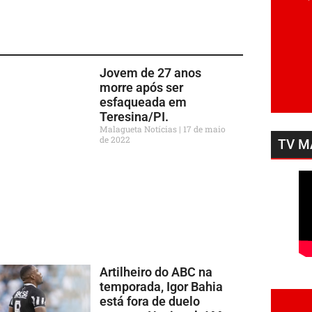
Jovem de 27 anos
morre após ser
esfaqueada em
Teresina/PI.
Malagueta Notícias
17 de maio
de 2022
TV M
Artilheiro do ABC na
temporada, Igor Bahia
está fora de duelo