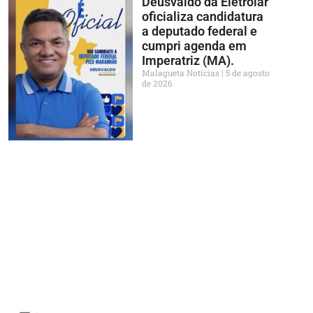
Deusvaldo da Eletrolar
oficializa candidatura
a deputado federal e
cumpri agenda em
Imperatriz (MA).
Malagueta Notícias
5 de agosto
de 2026