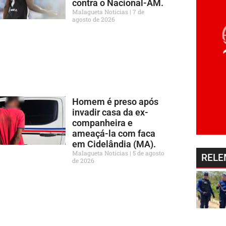
contra o Nacional-AM.
Malagueta Notícias
7 de
agosto de 2026
Homem é preso após
invadir casa da ex-
companheira e
ameaçá-la com faca
em Cidelândia (MA).
Malagueta Notícias
5 de agosto
RELE
de 2026