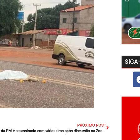
SIGA
PRÓXIMO POST
Sargento da PM é assassinado com vários tiros após discursão na Zona Rural de Caruaru/PE.