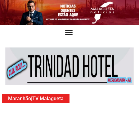
Maranhão
|
TV Malagueta