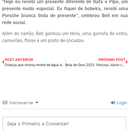
“Hoje eu recebi um presente diferente de Rafa e Pipo, um
presente muito especial. Eu fiquei de bobeira, recebi uma
Porsche branca linda de presente”, celebrou Bell em sua
rede social.
Além do carrão, Bell ganhou um tênis, uma garrafa de vinho,
camarões, flores e um prato de cocadas.
POST ANTERIOR
PRÓXIMO POST
Criança que chorou morte de égua de estimação no RN ganha novo cavalo de presente: ‘Ele voltou a sorrir’, diz mãe.
Bola de Ouro 2023: Vinicius Júnior concorre ao prêmio de melhor do mundo; veja os 30 jogadores indicados.
Inscrever-se
Login