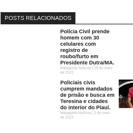
POSTS RELACIONADOS
Polícia Civil prende
homem com 30
celulares com
registro de
roubo/furto em
Presidente Dutra/MA.
Malagueta Notícias
18 de maio
de 2022
Policiais civis
cumprem mandados
de prisão e busca em
Teresina e cidades
do interior do Piauí.
Malagueta Notícias
3 de maio
de 2022