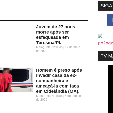
SIGA
Jovem de 27 anos
morre após ser
esfaqueada em
Teresina/PI.
Malagueta Notícias
17 de maio
de 2022
TV 
Homem é preso após
invadir casa da ex-
companheira e
ameaçá-la com faca
em Cidelândia (MA).
Malagueta Notícias
5 de agosto
de 2026