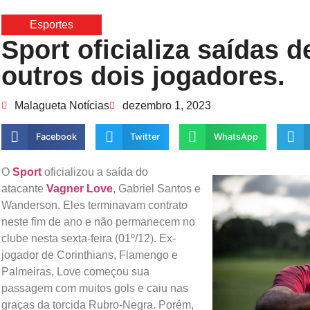
Esportes
Sport oficializa saídas 
outros dois jogadores.
Malagueta Notícias
dezembro 1, 2023
Facebook
Twitter
WhatsApp
O
Sport
oficializou a saída do
atacante
Vagner Love
, Gabriel Santos e
Wanderson. Eles terminavam contrato
neste fim de ano e não permanecem no
clube nesta sexta-feira (01º/12). Ex-
jogador de Corinthians, Flamengo e
Palmeiras, Love começou sua
passagem com muitos gols e caiu nas
graças da torcida Rubro-Negra. Porém,