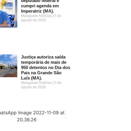
deputado federal e
cumpri agenda em
Imperatriz (MA).
Malagueta Notícias
5 de
agosto de 2026
Justiça autoriza saída
temporária de mais de
950 detentos no Dia dos
Pais na Grande São
Luís (MA).
Malagueta Notícias
5 de
agosto de 2026