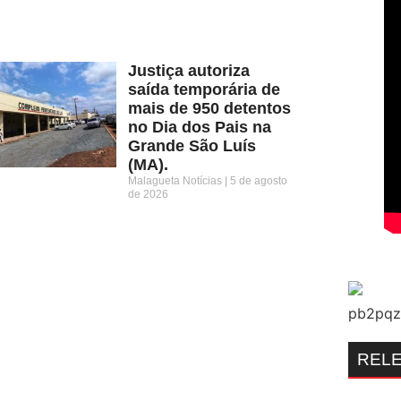
Justiça autoriza
saída temporária de
mais de 950 detentos
no Dia dos Pais na
Grande São Luís
(MA).
Malagueta Notícias
5 de agosto
de 2026
REL