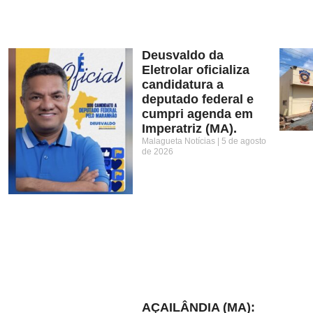
Deusvaldo da
Eletrolar oficializa
candidatura a
deputado federal e
cumpri agenda em
Imperatriz (MA).
Malagueta Notícias
5 de agosto
de 2026
AÇAILÂNDIA (MA):