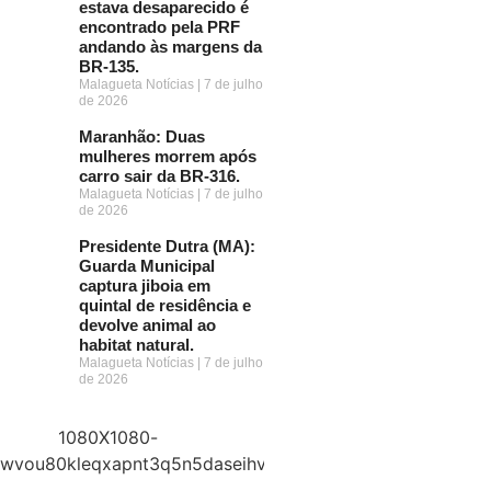
estava desaparecido é
encontrado pela PRF
andando às margens da
BR-135.
Malagueta Notícias
7 de julho
de 2026
Maranhão: Duas
mulheres morrem após
carro sair da BR-316.
Malagueta Notícias
7 de julho
de 2026
Presidente Dutra (MA):
Guarda Municipal
captura jiboia em
quintal de residência e
devolve animal ao
habitat natural.
Malagueta Notícias
7 de julho
de 2026