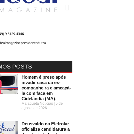
MOS POSTS
Homem é preso após
invadir casa da ex-
companheira e ameaçá-
la com faca em
Cidelândia (MA).
Malagueta Notícias
5 de
agosto de 2026
Deusvaldo da Eletrolar
oficializa candidatura a