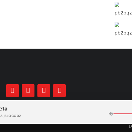
eta
CA_BLOCO02
D