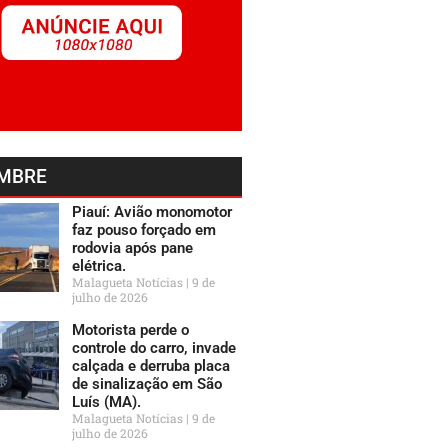
MBRE
Piauí: Avião monomotor
faz pouso forçado em
rodovia após pane
elétrica.
Malagueta Notícias
9 de
julho de 2026
Motorista perde o
controle do carro, invade
calçada e derruba placa
de sinalização em São
Luís (MA).
Malagueta Notícias
9 de
julho de 2026