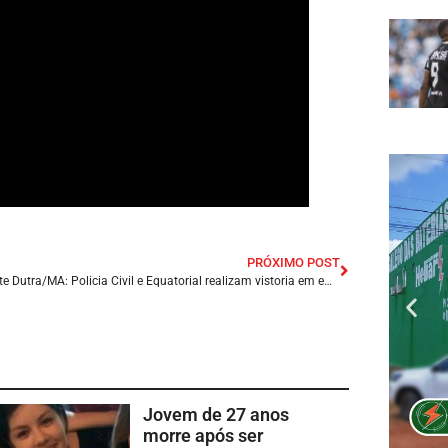
PRÓXIMO POST
Presidente Dutra/MA: Policia Civil e Equatorial realizam vistoria em empresas do prefeito Raimundinho da Audiolar; A Suspeita de Furto de energia.
Jovem de 27 anos
morre após ser