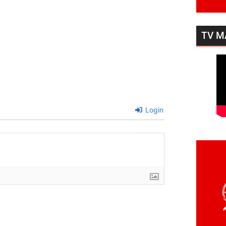
TV M
Login