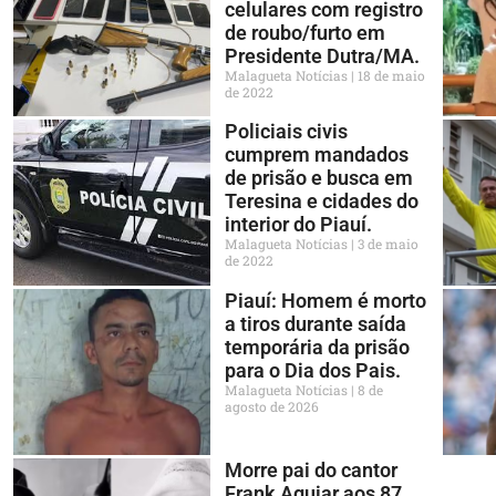
celulares com registro
de roubo/furto em
Presidente Dutra/MA.
Malagueta Notícias
18 de maio
de 2022
Policiais civis
cumprem mandados
de prisão e busca em
Teresina e cidades do
interior do Piauí.
Malagueta Notícias
3 de maio
de 2022
Piauí: Homem é morto
a tiros durante saída
temporária da prisão
para o Dia dos Pais.
Malagueta Notícias
8 de
agosto de 2026
Morre pai do cantor
Frank Aguiar aos 87