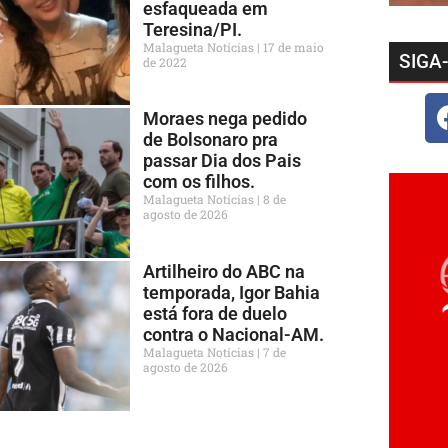
esfaqueada em
Teresina/PI.
Malagueta Notícias
17 de maio
SIGA
de 2022
Moraes nega pedido
de Bolsonaro pra
passar Dia dos Pais
com os filhos.
Malagueta Notícias
8 de
agosto de 2026
Artilheiro do ABC na
temporada, Igor Bahia
está fora de duelo
contra o Nacional-AM.
Malagueta Notícias
7 de
agosto de 2026