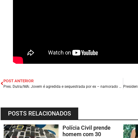
POST ANTERIOR
Pres. Dutra/MA: Jovem é agredida e sequestrada por ex – namorado na tarde desta quinta (08/08); Guarda Municipal localiza mulher.
POSTS RELACIONADOS
Polícia Civil prende
homem com 30