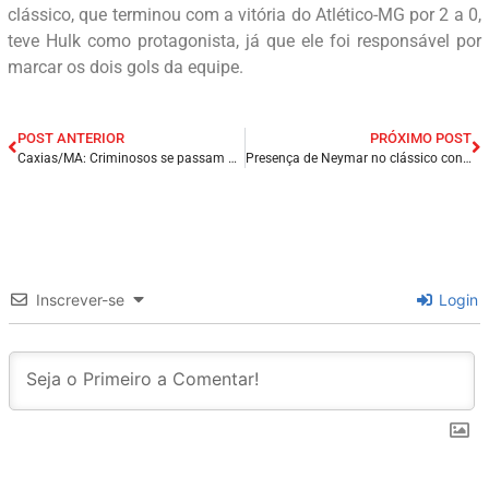
clássico, que terminou com a vitória do Atlético-MG por 2 a 0,
teve Hulk como protagonista, já que ele foi responsável por
marcar os dois gols da equipe.
POST ANTERIOR
PRÓXIMO POST
Caxias/MA: Criminosos se passam por policiais, prendem família dentro de casa e ateiam fogo.
Presença de Neymar no clássico contra o Corinthians impacta o preço dos ingressos.
Inscrever-se
Login